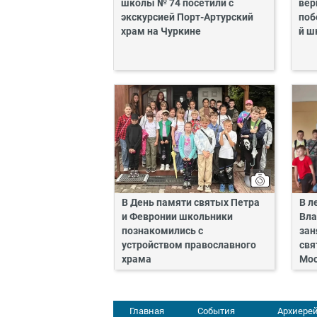
школы № 74 посетили с
вер
экскурсией Порт-Артурский
поб
храм на Чуркине
й ш
В День памяти святых Петра
В л
и Февронии школьники
Вла
познакомились с
зан
устройством православного
свя
храма
Мос
Главная
События
Архиерей