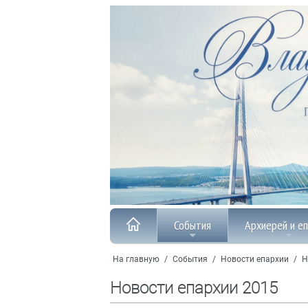
События
Архиерей и е
На главную
/
События
/
Новости епархии
/
Н
Новости епархии 2015