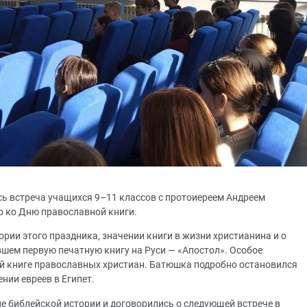
сь встреча учащихся 9–11 классов с протоиереем Андреем
 ко Дню православной книги.
рии этого праздника, значении книги в жизни христианина и о
шем первую печатную книгу на Руси — «Апостол». Особое
й книге православных христиан. Батюшка подробно остановился
ении евреев в Египет.
 библейской истории и договорились о следующей встрече в