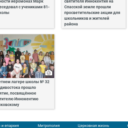
ности иеромонах Марк
святителя Иннокентия на
еседовал с учениками 81-
Спасской земле прошли
колы
просветительские акции для
школьников и жителей
района
етнем лагере школы № 32
дивостока прошло
ятие, посвящённое
тителю Иннокентию
ковскому
 и епархия
Митрополия
Церковная жизнь