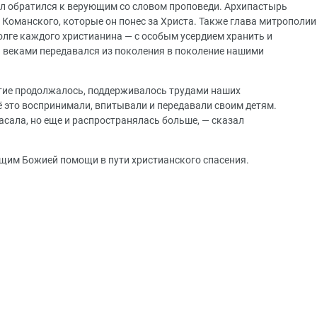
л обратился к верующим со словом проповеди. Архипастырь
 Команского, которые он понес за Христа. Также глава митрополии
лге каждого христианина — с особым усердием хранить и
 веками передавался из поколения в поколение нашими
естие продолжалось, поддерживалось трудами наших
 это воспринимали, впитывали и передавали своим детям.
асала, но еще и распространялась больше, — сказал
щим Божией помощи в пути христианского спасения.