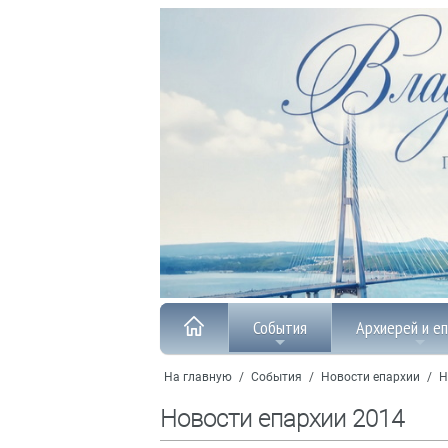
События
Архиерей и е
На главную
/
События
/
Новости епархии
/
Н
Новости епархии 2014