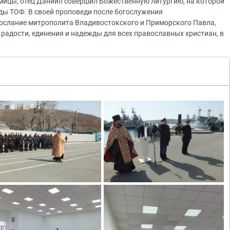
дмицы, отец Даниил совершил Божественную литургию, на которой
ды ТОФ. В своей проповеди после богослужения
ослание митрополита Владивостокского и Приморского Павла,
й радости, единения и надежды для всех православных христиан, в