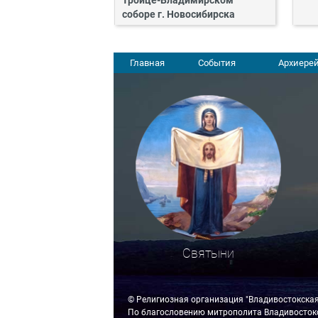
Троице-Владимирском
соборе г. Новосибирска
Главная
События
Архиерей
Святыни
© Религиозная организация "Владивостокска
По благословению митрополита Владивостокс