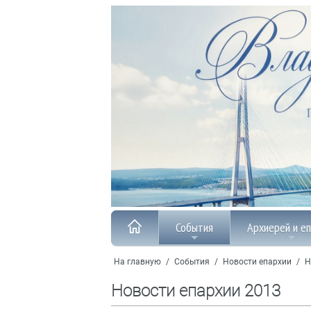
События
Архиерей и е
На главную
/
События
/
Новости епархии
/
Н
Новости епархии 2013