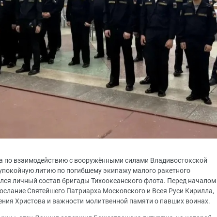
ла по взаимодействию с вооружёнными силами Владивостокской
аупокойную литию по погибшему экипажу малого ракетного
лся личный состав бригады Тихоокеанского флота. Перед началом
ослание Святейшего Патриарха Московского и Всея Руси Кирилла,
ения Христова и важности молитвенной памяти о павших воинах.