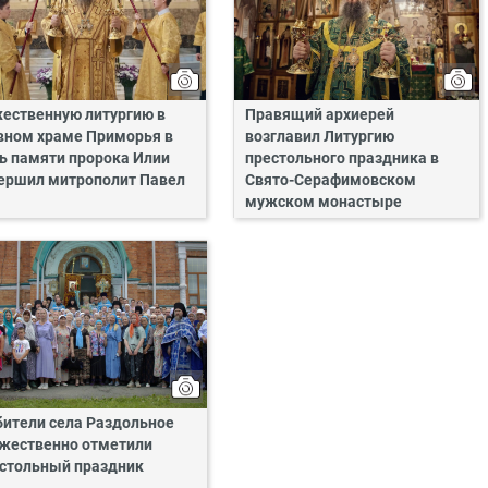
ественную литургию в
Правящий архиерей
вном храме Приморья в
возглавил Литургию
ь памяти пророка Илии
престольного праздника в
ершил митрополит Павел
Свято-Серафимовском
мужском монастыре
бители села Раздольное
жественно отметили
стольный праздник