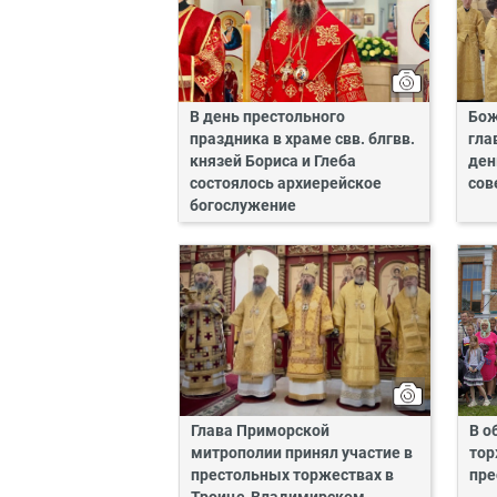
В день престольного
Бож
праздника в храме свв. блгвв.
гла
князей Бориса и Глеба
ден
состоялось архиерейское
сов
богослужение
Глава Приморской
В о
митрополии принял участие в
тор
престольных торжествах в
пре