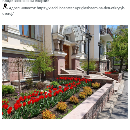
Владивостокской епархии
Адрес новости:
https://vladduhcenter.ru/priglashaem-na-den-otkrytyh-
dverej/