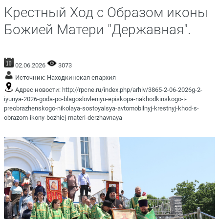
Крестный Ход с Образом иконы
Божией Матери "Державная".
02.06.2026
3073
Источник:
Находкинская епархия
Адрес новости:
http://rpcne.ru/index.php/arhiv/3865-2-06-2026g-2-
iyunya-2026-goda-po-blagoslovleniyu-episkopa-nakhodkinskogo-i-
preobrazhenskogo-nikolaya-sostoyalsya-avtomobilnyj-krestnyj-khod-s-
obrazom-ikony-bozhiej-materi-derzhavnaya