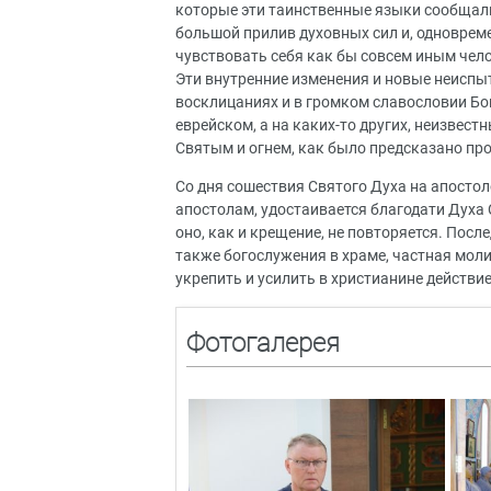
которые эти таинственные языки сообщали.
большой прилив духовных сил и, одноврем
чувствовать себя как бы совсем иным чел
Эти внутренние изменения и новые неиспы
восклицаниях и в громком славословии Бог
еврейском, а на каких-то других, неизвес
Святым и огнем, как было предсказано про
Со дня сошествия Святого Духа на апосто
апостолам, удостаивается благодати Духа 
оно, как и крещение, не повторяется. Пос
также богослужения в храме, частная моли
укрепить и усилить в христианине действи
Фотогалерея