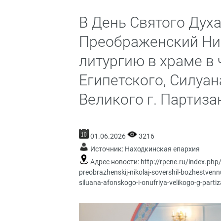
В День Святого Духа
Преображенский Ни
литургию в храме в
Египетского, Силуа
Великого г. Партиза
01.06.2026
3216
Источник:
Находкинская епархия
Адрес новости:
http://rpcne.ru/index.php
preobrazhenskij-nikolaj-sovershil-bozhestven
siluana-afonskogo-i-onufriya-velikogo-g-parti