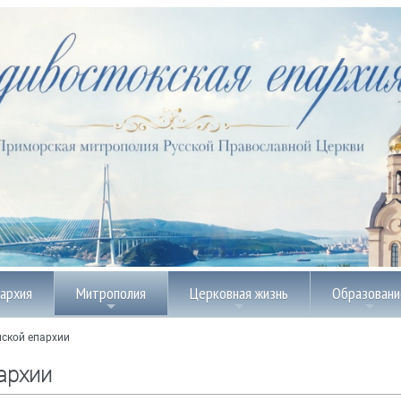
пархия
Митрополия
Церковная жизнь
Образовани
ской епархии
архии