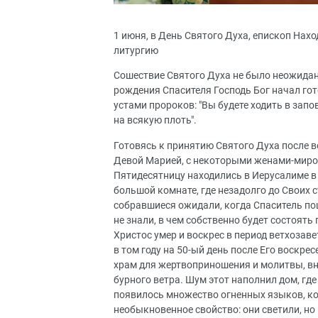
1 июня, в День Святого Духа, епископ На
литургию
Сошествие Святого Духа не было неожидан
рождения Спасителя Господь Бог начал го
устами пророков: "Вы будете ходить в зап
на всякую плоть".
Готовясь к принятию Святого Духа после в
Девой Марией, с некоторыми женами-мирон
Пятидесятницу находились в Иерусалиме в 
большой комнате, где незадолго до Своих 
собравшиеся ожидали, когда Спаситель пош
не знали, в чем собственно будет состоять
Христос умер и воскрес в период ветхозав
в том году на 50-ый день после Его воскрес
храм для жертвоприношения и молитвы, вн
бурного ветра. Шум этот наполнил дом, гд
появилось множество огненных языков, ко
необыкновенное свойство: они светили, но