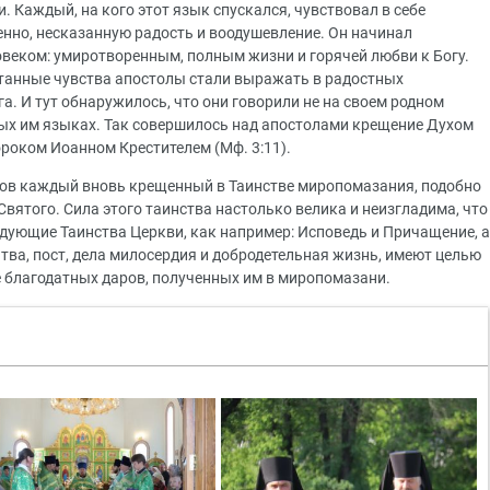
 Каждый, на кого этот язык спускался, чувствовал в себе
енно, несказанную радость и воодушевление. Он начинал
овеком: умиротворенным, полным жизни и горячей любви к Богу.
танные чувства апостолы стали выражать в радостных
а. И тут обнаружилось, что они говорили не на своем родном
тных им языках. Так совершилось над апостолами крещение Духом
роком Иоанном Крестителем (Мф. 3:11).
лов каждый вновь крещенный в Таинстве миропомазания, подобно
Святого. Сила этого таинства настолько велика и неизгладима, что
ледующие Таинства Церкви, как например: Исповедь и Причащение, а
тва, пост, дела милосердия и добродетельная жизнь, имеют целью
е благодатных даров, полученных им в миропомазани.