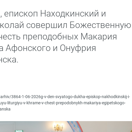
, епископ Находкинский и
колай совершил Божественную
 честь преподобных Макария
на Афонского и Онуфрия
нска.
/arhiv/3864-1-06-2026g-v-den-svyatogo-dukha-episkop-nakhodkinskij-i-
nuyu-liturgiyu-v-khrame-v-chest-prepodobnykh-makariya-egipetskogo-
zanska