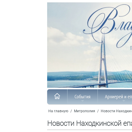
События
Архиерей и е
На главную
/
Митрополия
/
Новости Находкин
Новости Находкинской еп