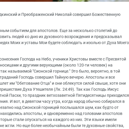
ходкинский и Преображенский Николай совершил Божественную
ным событием для апостолов. Еще за несколько столетий до
товить людей ко дню их духовного возрождения и предсказывал
оведях Моих и уставы Мои будете соблюдать и изолью от Духа Моего
ознесения Господа на Небо, ученики Христовы вместе с Пресвятой
осицами и другими верующими (около 120-ти человек) на
так называемой "Сионской горнице." Это было, вероятно, в той
страданий Господь совершил Тайную вечерю. Апостолы и все
лет им "Обетование Отца" и они облекутся силой свыше, хотя они
 пришествие Духа Утешителя (Лк. 24:49). Так как Господь Иисус
етной Пасхи, то праздник ветхозаветной Пятидесятницы приходился
ения. И вот, в девятом часу утра, когда народ обычно собирался в
езапно над Сионской горницей послышался шум, как будто от
е находились апостолы, и одновременно над головами апостолов
торые стали опускаться на каждого из них. Эти языки имели
 не жгли. Но еще более необычайным были те духовные свойства,