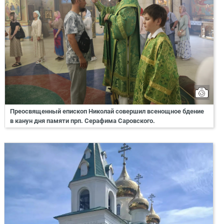
Преосвященный епископ Николай совершил всенощное бдение
в канун дня памяти прп. Серафима Саровского.