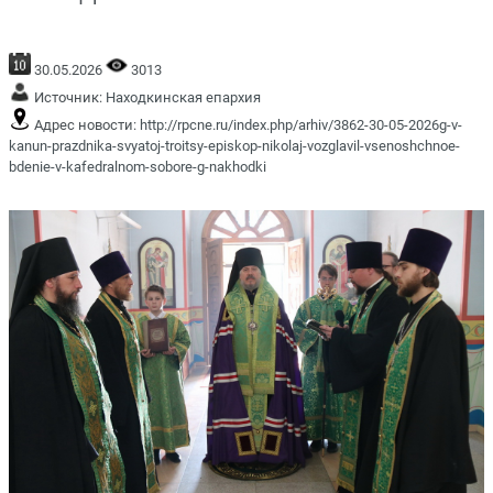
30.05.2026
3013
Источник:
Находкинская епархия
Адрес новости:
http://rpcne.ru/index.php/arhiv/3862-30-05-2026g-v-
kanun-prazdnika-svyatoj-troitsy-episkop-nikolaj-vozglavil-vsenoshchnoe-
bdenie-v-kafedralnom-sobore-g-nakhodki