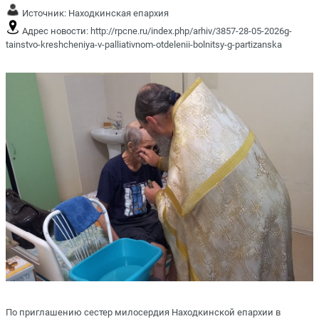
Источник:
Находкинская епархия
Адрес новости:
http://rpcne.ru/index.php/arhiv/3857-28-05-2026g-
tainstvo-kreshcheniya-v-palliativnom-otdelenii-bolnitsy-g-partizanska
По приглашению сестер милосердия Находкинской епархии в