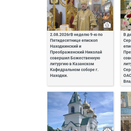
2.08.2026гВ неделю 9-ю по
В д
Пятидесятнице епископ
Сер
Находкинский и
епи
Преображенский Николай
Пре
совершил Божественную
сов
литургию в Казанском
лит
Кафедральном соборе г.
Сер
Находки.
ОАО
Вла