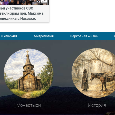
ьи участников СВО
етили храм прп. Максима
оведника в Находке.
 и епархия
Митрополия
Церковная жизнь
Монастыри
История