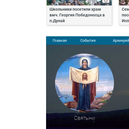
Школьники посетили храм
Сем
вмч. Георгия Победоносца в
пос
п.Дунай
Исп
Главная
События
Архиерей
Святыни