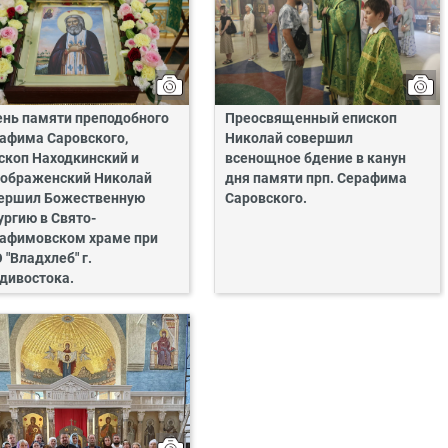
ень памяти преподобного
Преосвященный епископ
афима Саровского,
Николай совершил
скоп Находкинский и
всенощное бдение в канун
ображенский Николай
дня памяти прп. Серафима
ершил Божественную
Саровского.
ургию в Свято-
афимовском храме при
 "Владхлеб" г.
дивостока.