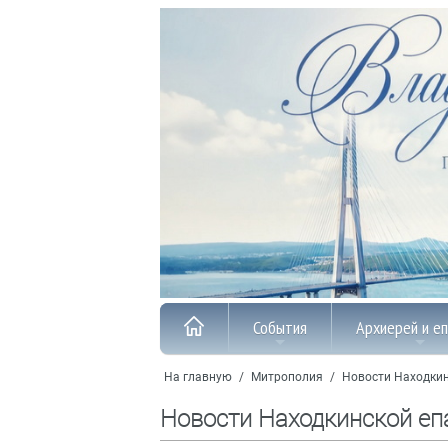
События
Архиерей и е
На главную
/
Митрополия
/
Новости Находкин
Новости Находкинской еп