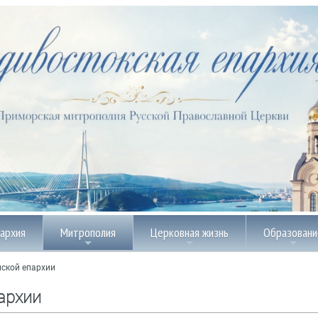
пархия
Митрополия
Церковная жизнь
Образовани
ской епархии
архии