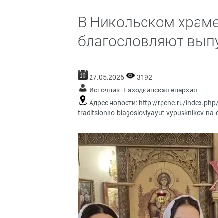
В Никольском храм
благословляют выпу
27.05.2026
3192
Источник:
Находкинская епархия
Адрес новости:
http://rpcne.ru/index.ph
traditsionno-blagoslovlyayut-vypusknikov-na-