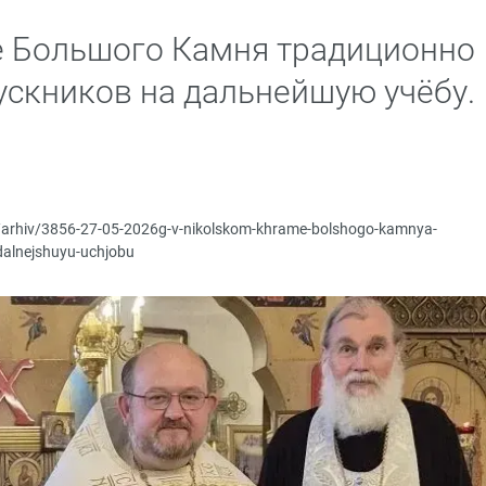
е Большого Камня традиционно
скников на дальнейшую учёбу.
p/arhiv/3856-27-05-2026g-v-nikolskom-khrame-bolshogo-kamnya-
dalnejshuyu-uchjobu