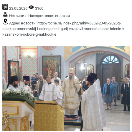
23.05.2026
3160
Источник:
Находкинская епархия
Адрес новости:
http://rpcne.ru/index.php/arhiv/3852-23-05-2026g-
episkop-arsenevskij-i-dalnegorskij-gurij-vozglavil-vsenoshchnoe-bdenie-v-
kazanskom-sobore-g-nakhodkie