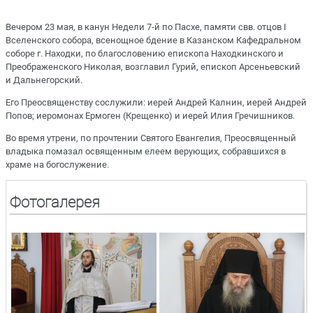
Вечером 23 мая, в канун Недели 7-й по Пасхе, памяти свв. отцов I
Вселенского собора, всенощное бдение в Казанском Кафедральном
соборе г. Находки, по благословению епископа Находкинского и
Преображенского Николая, возглавил Гурий, епископ Арсеньевский
и Дальнегорский.
Его Преосвященству сослужили: иерей Андрей Калнин, иерей Андрей
Попов; иеромонах Ермоген (Крещенко) и иерей Илия Гречишников.
Во время утрени, по прочтении Святого Евангелия, Преосвященный
владыка помазал освященным елеем верующих, собравшихся в
храме на богослужение.
Фотогалерея