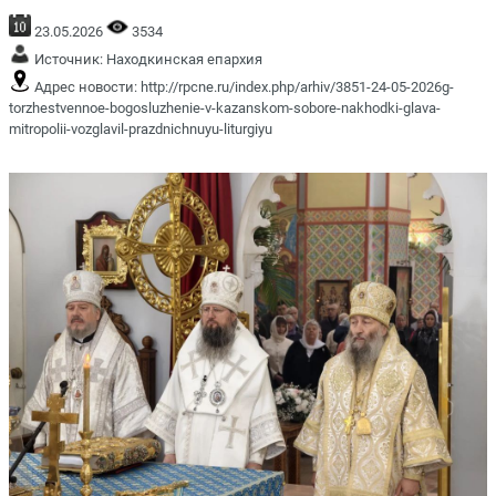
23.05.2026
3534
Источник:
Находкинская епархия
Адрес новости:
http://rpcne.ru/index.php/arhiv/3851-24-05-2026g-
torzhestvennoe-bogosluzhenie-v-kazanskom-sobore-nakhodki-glava-
mitropolii-vozglavil-prazdnichnuyu-liturgiyu