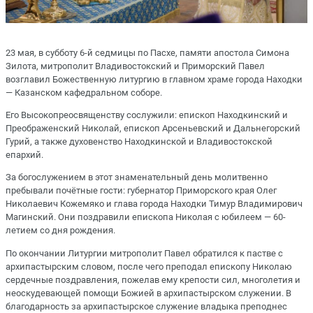
23 мая, в субботу 6-й седмицы по Пасхе, памяти апостола Симона
Зилота, митрополит Владивостокский и Приморский Павел
возглавил Божественную литургию в главном храме города Находки
— Казанском кафедральном соборе.
Его Высокопреосвященству сослужили: епископ Находкинский и
Преображенский Николай, епископ Арсеньевский и Дальнегорский
Гурий, а также духовенство Находкинской и Владивостокской
епархий.
За богослужением в этот знаменательный день молитвенно
пребывали почётные гости: губернатор Приморского края Олег
Николаевич Кожемяко и глава города Находки Тимур Владимирович
Магинский. Они поздравили епископа Николая с юбилеем — 60-
летием со дня рождения.
По окончании Литургии митрополит Павел обратился к пастве с
архипастырским словом, после чего преподал епископу Николаю
сердечные поздравления, пожелав ему крепости сил, многолетия и
неоскудевающей помощи Божией в архипастырском служении. В
благодарность за архипастырское служение владыка преподнес