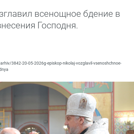
зглавил всенощное бдение в
знесения Господня.
/arhiv/3842-20-05-2026g-episkop-nikolaj-vozglavil-vsenoshchnoe-
odnya