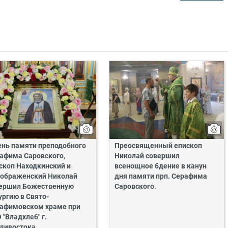
ень памяти преподобного
Преосвященный епископ
афима Саровского,
Николай совершил
скоп Находкинский и
всенощное бдение в канун
ображенский Николай
дня памяти прп. Серафима
ершил Божественную
Саровского.
ургию в Свято-
афимовском храме при
 "Владхлеб" г.
дивостока.