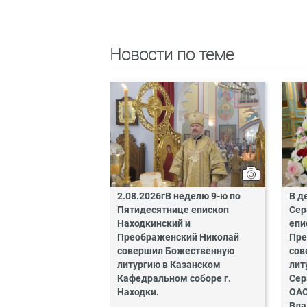
Новости по теме
2.08.2026гВ неделю 9-ю по
В д
Пятидесятнице епископ
Сер
Находкинский и
епи
Преображенский Николай
Пре
совершил Божественную
сов
литургию в Казанском
лит
Кафедральном соборе г.
Сер
Находки.
ОАО
Вла