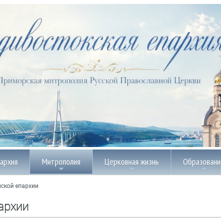
пархия
Митрополия
Церковная жизнь
Образовани
ской епархии
архии