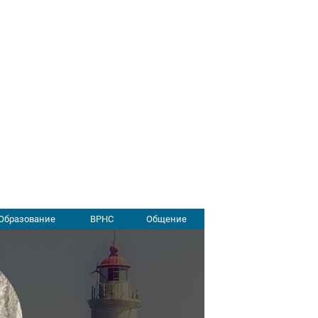
Образование
ВРНС
Общение