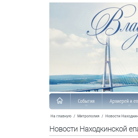
События
Архиерей и е
На главную
/
Митрополия
/
Новости Находкин
Новости Находкинской еп