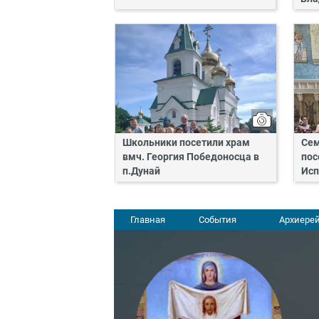
Школьники посетили храм
Сем
вмч. Георгия Победоносца в
пос
п.Дунай
Исп
Главная
События
Архиерей