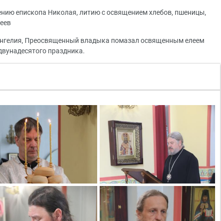
ению епископа Николая, литию с освящением хлебов, пшеницы,
кеев
Евангелия, Преосвященный владыка помазал освященным елеем
двунадесятого праздника.