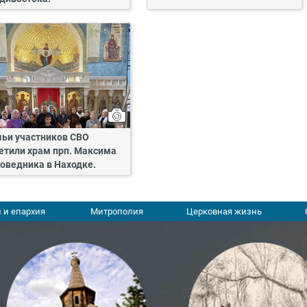
ьи участников СВО
етили храм прп. Максима
оведника в Находке.
 и епархия
Митрополия
Церковная жизнь