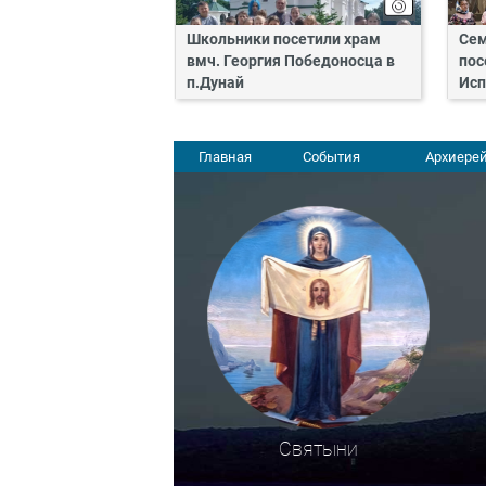
Школьники посетили храм
Сем
вмч. Георгия Победоносца в
пос
п.Дунай
Исп
Главная
События
Архиерей
Святыни