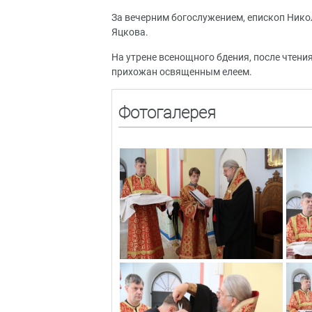
За вечерним богослужением, епископ Никол
Яцкова.
На утрене всенощного бдения, после чтени
прихожан освященным елеем.
Фотогалерея