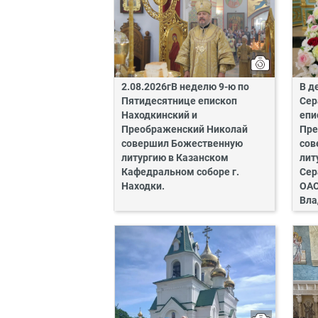
2.08.2026гВ неделю 9-ю по
В д
Пятидесятнице епископ
Сер
Находкинский и
епи
Преображенский Николай
Пре
совершил Божественную
сов
литургию в Казанском
лит
Кафедральном соборе г.
Сер
Находки.
ОАО
Вла