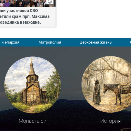
ьи участников СВО
етили храм прп. Максима
оведника в Находке.
 и епархия
Митрополия
Церковная жизнь
Монастыри
История