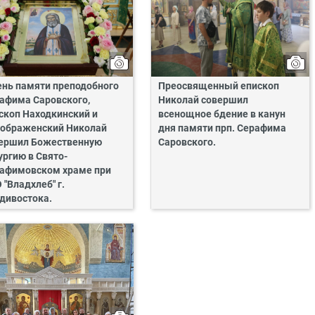
ень памяти преподобного
Преосвященный епископ
афима Саровского,
Николай совершил
скоп Находкинский и
всенощное бдение в канун
ображенский Николай
дня памяти прп. Серафима
ершил Божественную
Саровского.
ургию в Свято-
афимовском храме при
 "Владхлеб" г.
дивостока.