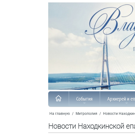
События
Архиерей и е
На главную
/
Митрополия
/
Новости Находкин
Новости Находкинской еп