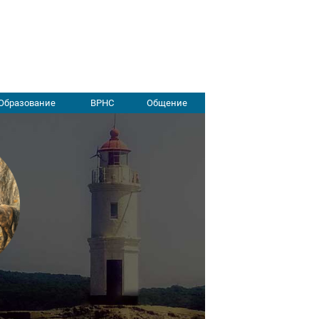
Образование
ВРНС
Общение