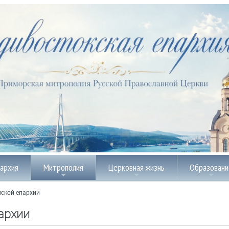
пархия
Митрополия
Церковная жизнь
Образовани
ской епархии
архии