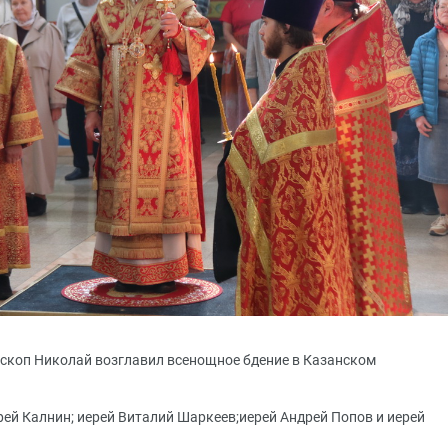
епископ Николай возглавил всенощное бдение в Казанском
рей Калнин; иерей Виталий Шаркеев;иерей Андрей Попов и иерей