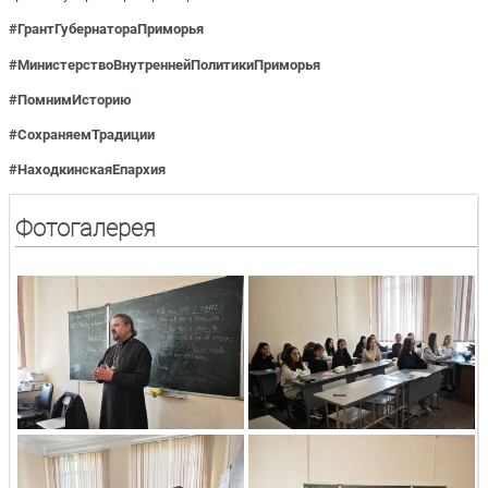
#ГрантГубернатораПриморья
#
МинистерствоВнутреннейПолитики
Приморья
#ПомнимИсторию
#СохраняемТрадиции
#НаходкинскаяЕпархия
Фотогалерея