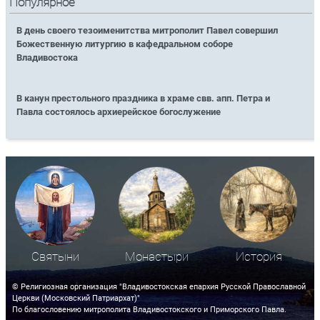
Популярное
В день своего тезоименитства митрополит Павел совершил
Божественную литургию в кафедральном соборе
Владивостока
В канун престольного праздника в храме свв. апп. Петра и
Павла состоялось архиерейское богослужение
Святыни
Монастыри
История
© Религиозная организация "Владивостокская епархия Русской Православной
Церкви (Московский Патриархат)"
По благословению митрополита Владивостокского и Приморского Павла.