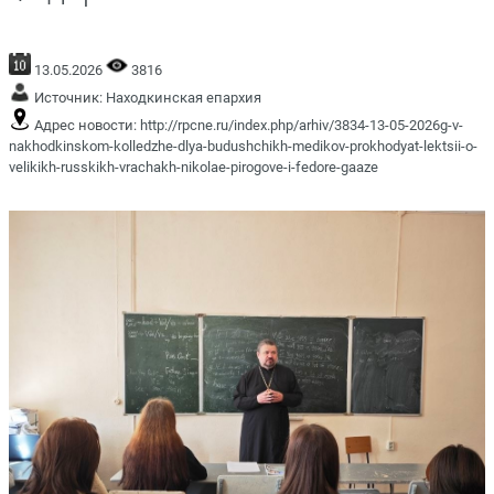
13.05.2026
3816
Источник:
Находкинская епархия
Адрес новости:
http://rpcne.ru/index.php/arhiv/3834-13-05-2026g-v-
nakhodkinskom-kolledzhe-dlya-budushchikh-medikov-prokhodyat-lektsii-o-
velikikh-russkikh-vrachakh-nikolae-pirogove-i-fedore-gaaze