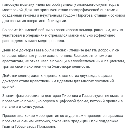
гипсовую повязку, идею которой увидел у знакомого скульптора в
мастерской. Для нас привычен атлас топографической анатомии,
созданный гением и неустанным трудом Пирогова, ставший основой
для развития оперативной хирургии.
Во время Крымской войны он организовал помощь раненым, лично
участвовал в операциях и стремился максимально эффективно
распределять силы медперсонала.
Девизом доктора Гааза были слова: «Спешите делать добро». И он
спешил: облегчал участь заключенных. Бескорыстно помогал
арестантам, не отказывал в помощи малообеспеченным пациентам,
тратил свои накопления на благотворительность.
Действительно, жизнь и деятельность этих двух выдающихся
докторов стала нравственным идеалом для многих поколений
врачей.
Знания фактов о жизни докторов Пирогова и Гааза студенты смогли
проверить с помощью опроса в цифровой форме, который прошли в
начале и в конце урока.
Просветительские мероприятия со студентами проводятся в рамках
проекта «Помним историю, сохраняем традиции» при поддержке
Гранта Губернатора Приморья.