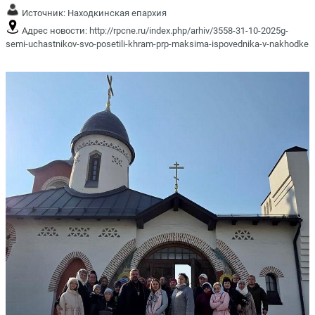
Источник:
Находкинская епархия
Адрес новости:
http://rpcne.ru/index.php/arhiv/3558-31-10-2025g-
semi-uchastnikov-svo-posetili-khram-prp-maksima-ispovednika-v-nakhodke