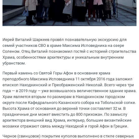
Иерей Виталий Шаркеев провёл познавательную экскурсию для
семей участников СВО в храме Максима Исповедника на озере
Соленом. Отец Виталий познакомил гостей с историей строительства
Храма, особенностями архитектуры и уникальным внутренним
убранством.
Первый камень со Святой Горы Афон в основание храма
преподобного Максима Исповедника 11 октября 2016 года заложил
епископ Находкинский и Преображенский Николай. Всего через три
года — в 2019 году — уже возвышалось величественное здание храма.
Храм является вторым по размерам в Находкинском городском
округе после Кафедрального Казанского собора на Тобольской сопке.
Высота Храма от основания до верхней точки составляет 32 м. В
праздничные дни может вместить до 800 прихожан. По замыслу
архитектора внешний вид Храма, интерьер, большие византийские
мозаики отражают связь между Находкой и горой Афон в Греции.
Черное (свинцовое) покрытие куполов выполнено в стиле северных