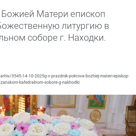
 Божией Матери епископ
Божественную литургию в
ьном соборе г. Находки.
/arhiv/3545-14-10-2025g-v-prazdnik-pokrova-bozhiej-materi-episkop-
v-kazanskom-kafedralnom-sobore-g-nakhodki