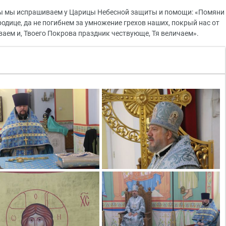
ы мы испрашиваем у Царицы Небесной защиты и помощи: «Помяни
одице, да не погибнем за умножение грехов наших, покрый нас от
оваем и, Твоего Покрова праздник чествующе, Тя величаем».