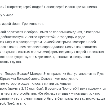
алий Шаркеев; иерей андрей Попов; иерей Иоанн Гречишников.
у о мире.
с иерей Иоанн Гречишников.
лай обратился к собравшимся со словом назидания, в котором
двойное заступничество Пресвятой Богородицы о роде
 к Богу, и в распростертом Божией Матерью Омофоре. Своей
ося с покаянием человека справедливое Божие наказание за
. А покрывая святым своим Омофором верующих людей, Пресвятая
 которое существует в мире: злобы, ненависти, неприязни,
ре злых духов.
ет Покров Божией Матери. Этот праздник был установлен на Руси
я Юрьевича Боголюбского. Основанием послужило
ние которого сохранилось в житии св. Андрея
ого (память 2/15 октября). В русском Прологе ХII века содержитс
 в честь этого события: «Се убо, егда слышах — помышлях; како
деяния и заступления нашего, бысть без празднества… восхотех, да
вой, Преблагая».