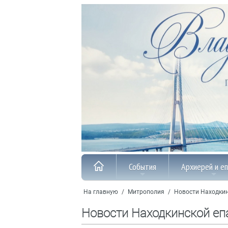
События
Архиерей и е
На главную
/
Митрополия
/
Новости Находкин
Новости Находкинской еп