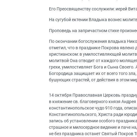
Его Преосвященству сослужили: иерей Вит
На сугубой ектении Владыка вознес молитв
Проповедь на запричастном стихе произне
По окончании богослужения владыка Нико
отметил, что в празднике Покрова явлено 
христианском: в умилостивляющей молитве
молитвой Она отводит от каждого молящег
грехи, умилостивляет Бога и Сына Своего
Богородица защищает их от всего того зла,
бушующих страстей, от действия в этом ми
14 октября Православная Церковь праздну
в княжение св. благоверного князя Андре
константинопольское чудо 910 года, описа
Константинопольского, Христа ради юродив
запись об установлении особого праздника
страшное и милосердное видение и паче на
не без праздника останет Святый Покров Т