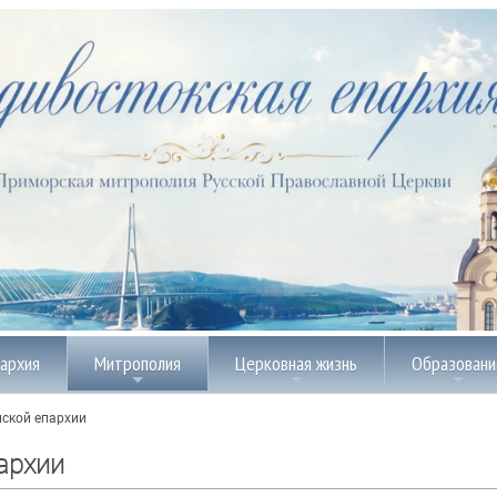
пархия
Митрополия
Церковная жизнь
Образовани
ской епархии
архии