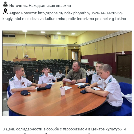
Источник:
Находкинская епархия
Адрес новости:
http://rpcne.ru/index.php/arhiv/3526-14-09-2025g-
kruglyj-stol-molodezh-za-kulturu-mira-protiv-terrorizma-proshel-v-g-fokino
В День солидарности в борьбе с терроризмом в Центре культуры и