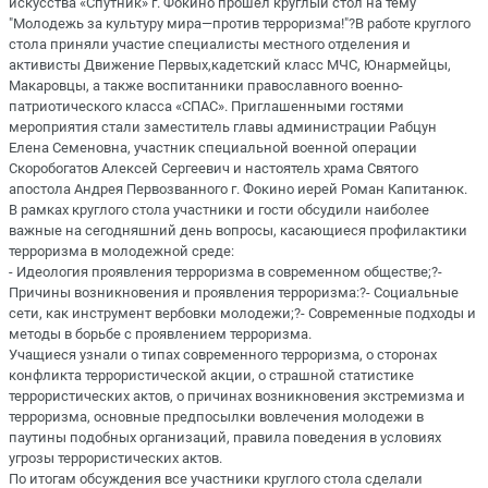
искусства «Спутник» г. Фокино прошел круглый стол на тему
"Молодежь за культуру мира—против терроризма!"?В работе круглого
стола приняли участие специалисты местного отделения и
активисты Движение Первых,кадетский класс МЧС, Юнармейцы,
Макаровцы, а также воспитанники православного военно-
патриотического класса «СПАС». Приглашенными гостями
мероприятия стали заместитель главы администрации Рабцун
Елена Семеновна, участник специальной военной операции
Скоробогатов Алексей Сергеевич и настоятель храма Святого
апостола Андрея Первозванного г. Фокино иерей Роман Капитанюк.
В рамках круглого стола участники и гости обсудили наиболее
важные на сегодняшний день вопросы, касающиеся профилактики
терроризма в молодежной среде:
- Идеология проявления терроризма в современном обществе;?-
Причины возникновения и проявления терроризма:?- Социальные
сети, как инструмент вербовки молодежи;?- Современные подходы и
методы в борьбе с проявлением терроризма.
Учащиеся узнали о типах современного терроризма, о сторонах
конфликта террористической акции, о страшной статистике
террористических актов, о причинах возникновения экстремизма и
терроризма, основные предпосылки вовлечения молодежи в
паутины подобных организаций, правила поведения в условиях
угрозы террористических актов.
По итогам обсуждения все участники круглого стола сделали