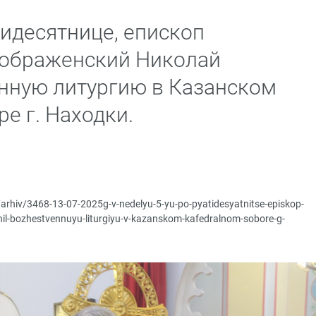
тидесятнице, епископ
еображенский Николай
нную литургию в Казанском
е г. Находки.
/arhiv/3468-13-07-2025g-v-nedelyu-5-yu-po-pyatidesyatnitse-episkop-
rshil-bozhestvennuyu-liturgiyu-v-kazanskom-kafedralnom-sobore-g-