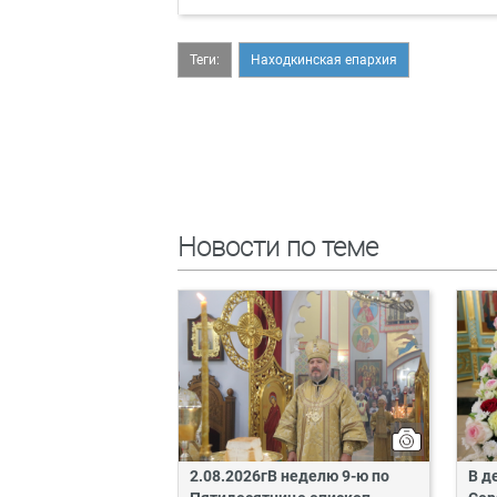
Теги:
Находкинская епархия
Новости по теме
2.08.2026гВ неделю 9-ю по
В д