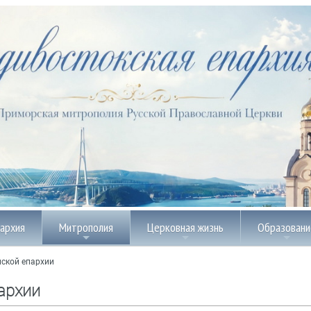
пархия
Митрополия
Церковная жизнь
Образовани
ской епархии
архии