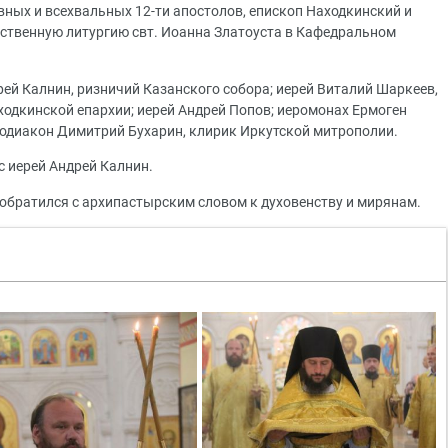
вных и всехвальных 12-ти апостолов, епископ Находкинский и
ственную литургию свт. Иоанна Златоуста в Кафедральном
ей Калнин, ризничий Казанского собора; иерей Виталий Шаркеев,
одкинской епархии; иерей Андрей Попов; иеромонах Ермоген
тодиакон Димитрий Бухарин, клирик Иркутской митрополии.
с иерей Андрей Калнин.
обратился с архипастырским словом к духовенству и мирянам.