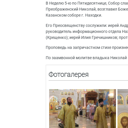
В Неделю 5-ю по Пятидесятнице, Собор сла
Преображенский Николай, возглавил Боже
Казанском соборе г. Находки.
Его Преосвященству сослужили: иерей Андр
руководитель информационного отдела Нах
(Крещенко); иерей Илия Гречишников; про
Проповедь на запричастном стихе произне
По заамвонной молитве владыка Николай 
Фотогалерея