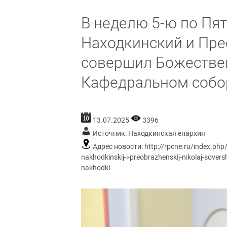
В неделю 5-ю по Пя
Находкинский и Пр
совершил Божестве
Кафедральном собор
13.07.2025
3396
Источник:
Находкинская епархия
Адрес новости:
http://rpcne.ru/index.php
nakhodkinskij-i-preobrazhenskij-nikolaj-sove
nakhodki