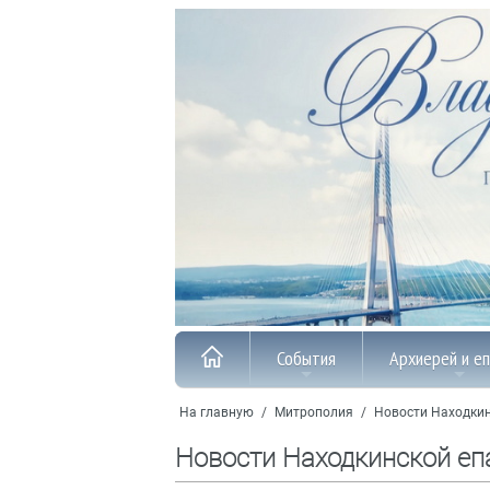
События
Архиерей и е
На главную
/
Митрополия
/
Новости Находкин
Новости Находкинской еп