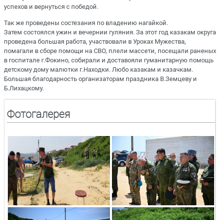
успехов и вернуться с победой.
Так же проведены состезания по владению нагайкой.
Затем состоялся ужин и вечернии гуляния. За этот год казакам округа
проведена большая работа, участвовали в Уроках Мужества,
помагали в сборе помощи на СВО, плели массети, посещали раненых
в госпитале г.Фокино, собирали и доставояли гуманитарную помощь
детскому дому малютки г.Находки. Любо казакам и казачкам.
Большая благодарность организаторам праздника В.Земцеву и
Б.Лихацкому.
Фотогалерея