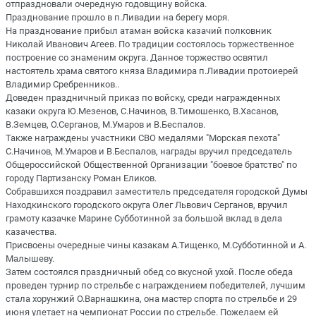
отпраздновали очередную годовщину войска.
Празднование прошло в п.Ливадии на берегу моря.
На празднование прибыл атаман войска казачий полковник
Николай Иванович Агеев. По традиции состоялось торжественное
построение со знаменим округа. Данное торжество освятил
настоятель храма святого княза Владимира п.Ливадии протоиерей
Владимир Сребренников..
Доведен праздничный приказ по войску, среди награжденных
казаки округа Ю.Мезенов, С.Начинов, В.Тимошенко, В.Хасанов,
В.Земцев, О.Серганов, М.Умаров и В.Беспалов.
Также награждены участники СВО медалями "Морская пехота"
С.Начинов, М.Умаров и В.Беспалов, награды вручил председатель
Общероссийской Общественной Организации "боевое братство" по
городу Партизанску Роман Еликов.
Собравшихся поздравил заместитель председателя городской Думы
Находкинского городского округа Олег Львович Серганов, вручил
грамоту казачке Марине Субботинной за большой вклад в дела
казачества.
Присвоены очередные чины казакам А.Тищенко, М.Субботинной и А.
Малышеву.
Затем состоялся праздничный обед со вкусной ухой. После обеда
проведен турнир по стрельбе с награждением победителей, лучшим
стала хорунжий О.Варнашкина, она мастер спорта по стрельбе и 29
июня улетает на чемпионат России по стрельбе. Пожелаем ей