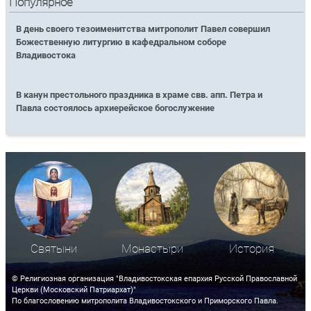
Популярное
В день своего тезоименитства митрополит Павел совершил
Божественную литургию в кафедральном соборе
Владивостока
В канун престольного праздника в храме свв. апп. Петра и
Павла состоялось архиерейское богослужение
Святыни
Монастыри
История
© Религиозная организация "Владивостокская епархия Русской Православной
Церкви (Московский Патриархат)"
По благословению митрополита Владивостокского и Приморского Павла.