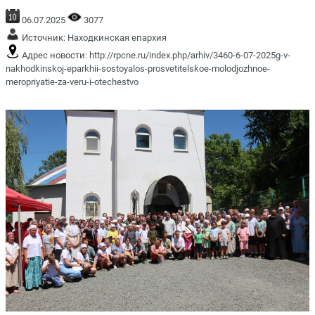
06.07.2025
3077
Источник:
Находкинская епархия
Адрес новости:
http://rpcne.ru/index.php/arhiv/3460-6-07-2025g-v-
nakhodkinskoj-eparkhii-sostoyalos-prosvetitelskoe-molodjozhnoe-
meropriyatie-za-veru-i-otechestvo