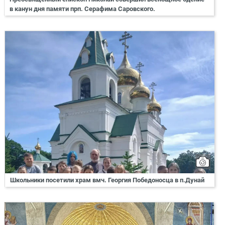
в канун дня памяти прп. Серафима Саровского.
Школьники посетили храм вмч. Георгия Победоносца в п.Дунай