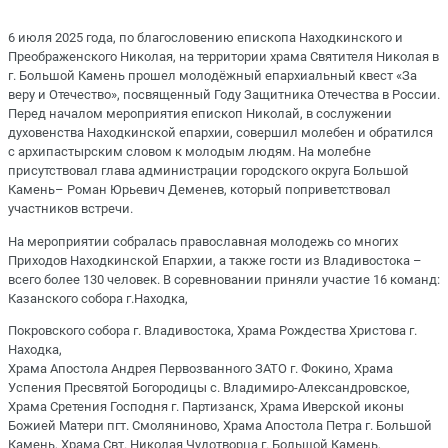
6 июля 2025 года, по благословению епископа Находкинского и
Преображенского Николая, на территории храма Святителя Николая в
г. Большой Камень прошел молодёжный епархиальный квест «За
веру и Отечество», посвященный Году Защитника Отечества в России.
Перед началом мероприятия епископ Николай, в сослужении
духовенства Находкинской епархии, совершил молебен и обратился
с архипастырским словом к молодым людям. На молебне
присутствовал глава администрации городского округа Большой
Камень– Роман Юрьевич Деменев, который поприветствовал
участников встречи.
На мероприятии собралась православная молодежь со многих
Приходов Находкинской Епархии, а также гости из Владивостока –
всего более 130 человек. В соревновании приняли участие 16 команд:
Казанского собора г.Находка,
Покровского собора г. Владивостока, Храма Рождества Христова г.
Находка,
Храма Апостола Андрея Первозванного ЗАТО г. Фокино, Храма
Успения Пресвятой Богородицы с. Владимиро-Александровское,
Храма Сретения Господня г. Партизанск, Храма Иверской иконы
Божией Матери пгт. Смоляниново, Храма Апостола Петра г. Большой
Камень, Храма Свт. Николая Чудотворца г. Большой Камень,