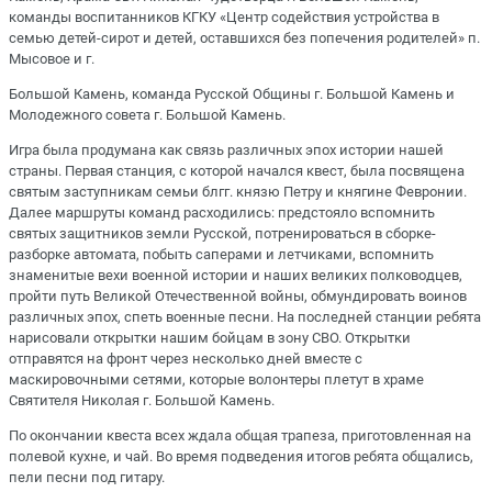
команды воспитанников КГКУ «Центр содействия устройства в
семью детей-сирот и детей, оставшихся без попечения родителей» п.
Мысовое и г.
Большой Камень, команда Русской Общины г. Большой Камень и
Молодежного совета г. Большой Камень.
Игра была продумана как связь различных эпох истории нашей
страны. Первая станция, с которой начался квест, была посвящена
святым заступникам семьи блгг. князю Петру и княгине Февронии.
Далее маршруты команд расходились: предстояло вспомнить
святых защитников земли Русской, потренироваться в сборке-
разборке автомата, побыть саперами и летчиками, вспомнить
знаменитые вехи военной истории и наших великих полководцев,
пройти путь Великой Отечественной войны, обмундировать воинов
различных эпох, спеть военные песни. На последней станции ребята
нарисовали открытки нашим бойцам в зону СВО. Открытки
отправятся на фронт через несколько дней вместе с
маскировочными сетями, которые волонтеры плетут в храме
Святителя Николая г. Большой Камень.
По окончании квеста всех ждала общая трапеза, приготовленная на
полевой кухне, и чай. Во время подведения итогов ребята общались,
пели песни под гитару.