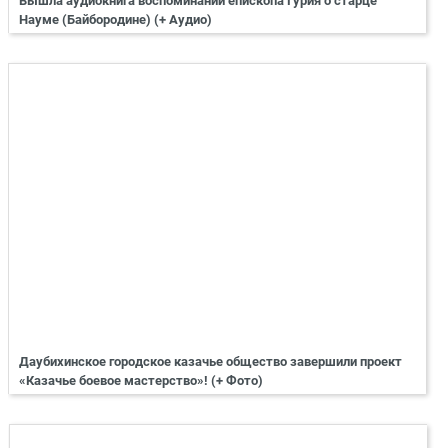
Вышла аудиокнига воспоминаний епископа Гурия о старце
Науме (Байбородине) (+ Аудио)
Даубихинское городское казачье общество завершили проект
«Казачье боевое мастерство»! (+ Фото)