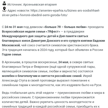
Источник:
Арсеньевская епархия
Адрес новости:
https://arseniev-eparhia.ru/biznes-ars-soobshhaet-
skver-petra-i-fevronii-obedinil-semi-goroda-foto/
С
24 по 31 мая
под девизом
«Больше 7Я – больше любви»
проходила
Всероссийская неделя семьи «7Яфест»
– в преддверии
Международного дня защиты детей и Дня памяти святых
благоверных князя Димитрия Донского и его супруги княгини Евдокии
Московской
, чей союз считается символом христианского брака.
Эта традиция началась в 2024 году, который был объявлен в России
Годом семьи
.
В Арсеньеве, в прошлое воскресенье,
24 мая
, в сквере святых
благоверных Петра и Февронии (ещё одной супружеской пары,
являющейся символом семьи, любви и верности) состоялся
молебен о благополучии и святости российских семей
. Иерей
Александр Ступа в своей проповеди выразил пожелание к
семейным парам к многодетности, как это издревле было на Руси.
Ведь глобальная цель этой недели – приумножение любви и мира в
российских семьях. С приумножением любви приумножается
количество детей. Важно укрепить ценность многодетности и
семейных традиций в каждой российской семье, приобщить их к