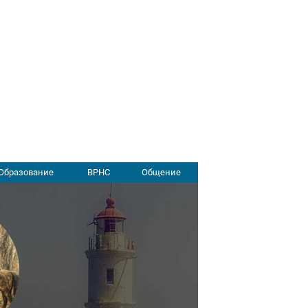
Образование
ВРНС
Общение