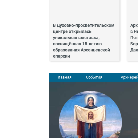
В Духовно-просветительском
Арх
центре открылась
в Н
уникальная выставка,
Пят
посвящённая 15-летию
Бор
образования Арсеньевской
Дал
епархии
Главная
События
Архиерей