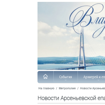
События
Архиерей и е
На главную
/
Митрополия
/
Новости Арсеньев
Новости Арсеньевской еп