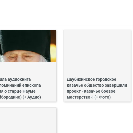
ла аудиокнига
Даубихинское городское
поминаний епископа
казачье общество завершили
ия о старце Науме
проект «Казачье боевое
йбородине) (+ Аудио)
мастерство»! (+ Фото)