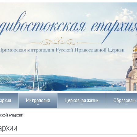
пархия
Митрополия
Церковная жизнь
Образовани
ской епархии
архии