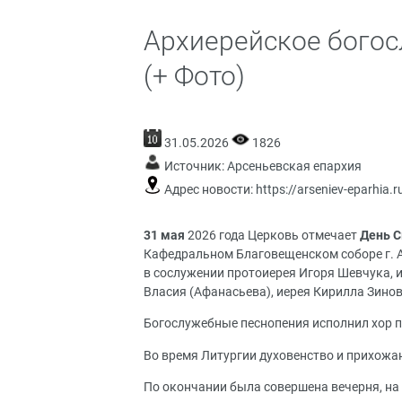
Архиерейское богос
(+ Фото)
31.05.2026
1826
Источник:
Арсеньевская епархия
Адрес новости:
https://arseniev-eparhia.
31 мая
2026 года Церковь отмечает
День С
Кафедральном Благовещенском соборе г. А
в сослужении протоиерея Игоря Шевчука, 
Власия (Афанасьева), иерея Кирилла Зино
Богослужебные песнопения исполнил хор п
Во время Литургии духовенство и прихожан
По окончании была совершена вечерня, н