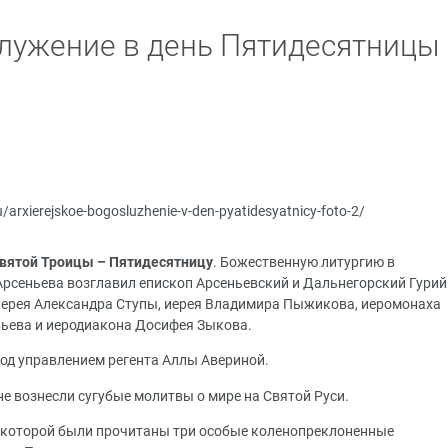
лужение в день Пятидесятницы
ru/arxierejskoe-bogosluzhenie-v-den-pyatidesyatnicy-foto-2/
вятой Троицы – Пятидесятницу
. Божественную литургию в
рсеньева возглавил епископ Арсеньевский и Дальнегорский Гурий
иерея Александра Ступы, иерея Владимира Пыжикова, иеромонаха
вьева и иеродиакона Досифея Зыкова.
од управлением регента Аллы Авериной.
е вознесли сугубые молитвы о мире на Святой Руси.
а которой были прочитаны три особые коленопреклоненные