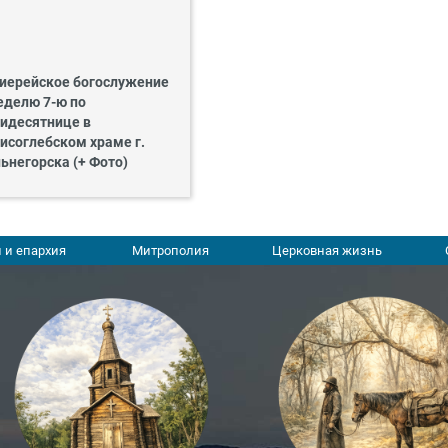
иерейское богослужение
еделю 7-ю по
идесятнице в
исоглебском храме г.
ьнегорска (+ Фото)
 и епархия
Митрополия
Церковная жизнь