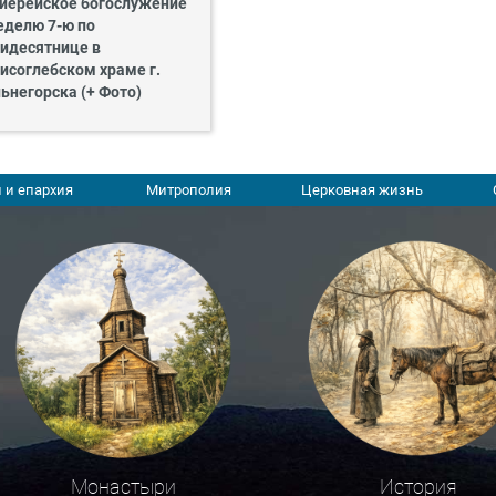
иерейское богослужение
еделю 7-ю по
идесятнице в
исоглебском храме г.
ьнегорска (+ Фото)
 и епархия
Митрополия
Церковная жизнь
Монастыри
История