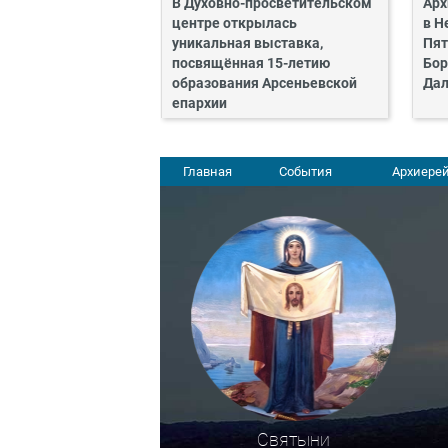
В Духовно-просветительском
Арх
центре открылась
в Н
уникальная выставка,
Пят
посвящённая 15-летию
Бор
образования Арсеньевской
Дал
епархии
Главная
События
Архиерей
Святыни