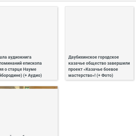
ла аудиокнига
Даубихинское городское
поминаний епископа
казачье общество завершили
ия о старце Науме
проект «Казачье боевое
йбородине) (+ Аудио)
мастерство»! (+ Фото)