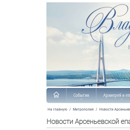
События
Архиерей и е
На главную
/
Митрополия
/
Новости Арсеньев
Новости Арсеньевской еп