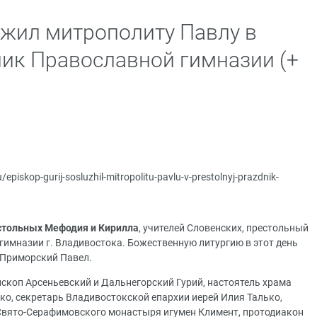
ужил митрополиту Павлу в
ик Православной гимназии (+
u/episkop-gurij-sosluzhil-mitropolitu-pavlu-v-prestolnyj-prazdnik-
стольных Мефодия и Кирилла
, учителей Словенских, престольный
гимназии г. Владивостока. Божественную литургию в этот день
 Приморский Павел.
скоп Арсеньевский и Дальнегорский Гурий, настоятель храма
ко, секретарь Владивостокской епархии иерей Илия Талько,
 Свято-Серафимовского монастыря игумен Климент, протодиакон