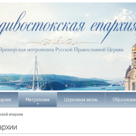
пархия
Митрополия
Церковная жизнь
Образовани
ской епархии
архии