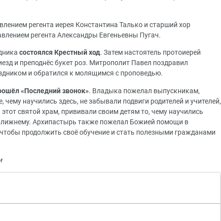
влением регента иерея Константина Талько и старший хор
авлением регента Александры Евгеньевны Пугач.
здника
состоялся Крестный ход
. Затем настоятель протоиерей
езд и преподнёс букет роз. Митрополит Павел поздравил
здником и обратился к молящимся с проповедью.
рошёл «Последний звонок»
. Владыка пожелал выпускникам,
, чему научились здесь, не забывали подвиги родителей и учителей,
этот святой храм, прививали своим детям то, чему научились
и ближнему. Архипастырь также пожелал Божией помощи в
 чтобы продолжить своё обучение и стать полезными гражданами
и