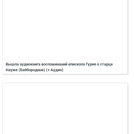
Вышла аудиокнига воспоминаний епископа Гурия о старце
Науме (Байбородине) (+ Аудио)