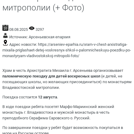
митрополии (+ Фото)
08.08.2025
3297
Источник:
Арсеньевская епархия
Адрес новости:
https://arseniev-eparhia.ru/xram-v-chest-arxistratiga-
mixaila-priglashaet-detej-voskresnyx-shkol-v-palomnicheskuyu-poezdku-po-
monastyryam-vladivostokskoj-mitropolii-foto/
Храм в честь Архистратига Михаила г. Арсеньева организовывает
паломническую поездку для детей воскресных школ
(и детей, не
посещающих школы, но желающих присоединиться) по монастырям
Владивостокской митрополии.
Поездка состоится
12 августа
.
В ходе поездки ребята посетят Марфо-Мариинский женский
монастырь г. Владивостока и мужской монастырь в честь
преподобного Серафима Саровского о. Русский.
По завершении поездки у ребят будет возможность покупаться в
море на Русском острове.