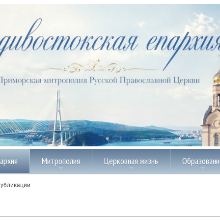
пархия
Митрополия
Церковная жизнь
Образовани
убликации