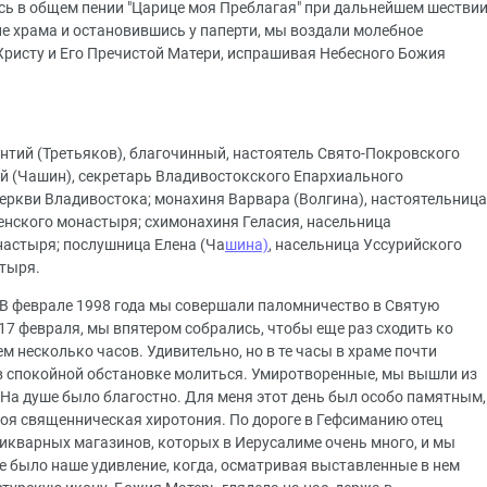
ь в общем пении "Царице моя Преблагая" при дальнейшем шестви
не храма и остановившись у паперти, мы воздали молебное
Христу и Его Пречистой Матери, испрашивая Небесного Божия
нтий (Третьяков), благочинный, настоятель Свято-Покровского
ий (Чашин), секретарь Владивостокского Епархиального
церкви Владивостока; монахиня Варвара (Волгина), настоятельница
нского монастыря; схимонахиня Геласия, насельница
настыря; послушница Елена (Ча
шина)
, насельница Уссурийского
тыря.
"В феврале 1998 года мы совершали паломничество в Святую
17 февраля, мы впятером собрались, чтобы еще раз сходить ко
ем несколько часов. Удивительно, но в те часы в храме почти
 в спокойной обстановке молиться. Умиротворенные, мы вышли из
 На душе было благостно. Для меня этот день был особо памятным,
моя священническая хиротония. По дороге в Гефсиманию отец
тикварных магазинов, которых в Иерусалиме очень много, и мы
е было наше удивление, когда, осматривая выставленные в нем