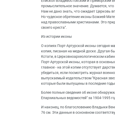
Епископ Владивостокский и Приморский Ве
промыслительное значение. Думается, что 
Нам не дано знать, что ожидает Церковь в
Но чудесное обретение иконы Божией Мате
над православными христианами. Это при
своего креста".
Из истории иконы
О копиях Порт-Артурской иконы сегодня ма
копия, писаная на медной доске. Другая бы
Кстати, в Церковноархеологическом каби
Порт-Артурской иконы, которая в основных
главное - на этой копии отсутствует дарст
убедиться, если посмотреть журнал военно-
выпускаемый издательством "Красная звезд
которые были выпущены в последние годы
Более полные сведения об иконе обнаружил
Епархиальных ведомостей" за 1904-1995 го
И наконец, по благословению Владыки Вен
76 см. Эти данные в оснонвном соответст