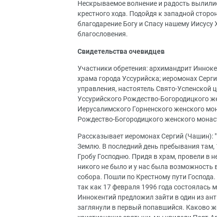
Нескрываемое волнение и радость вылилис
крестного хода. Подойдя к западной сторо
благодарение Богу и Спасу нашему Иисусу 
благословения.
Свидетельства очевидцев
Участники обретения: архимандрит Инноке
храма города Уссурийска; иеромонах Серг
управления, настоятель Свято-Успенской 
Уссурийского Рождество-Богородицкого же
Иерусалимского Горненского женского мо
Рождество-Богородицкого женского монас
Рассказывает иеромонах Сергий (Чашин): 
Землю. В последний день пребывания там, 
Гробу Господню. Придя в храм, провели в н
никого не было и у нас была возможность
собора. Пошли по Крестному пути Господа.
так как 17 февраля 1996 года состоялась 
Иннокентий предложил зайти в один из ан
заглянули в первый попавшийся. Каково ж