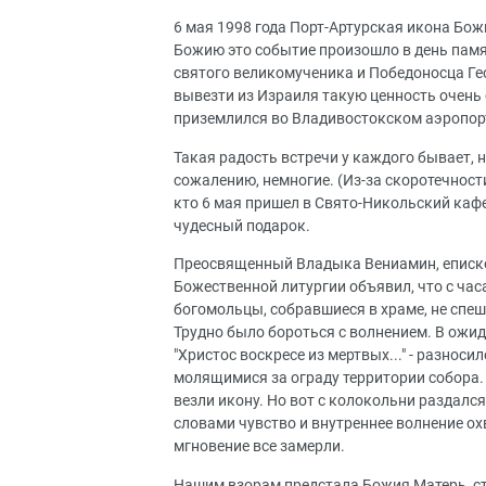
6 мая 1998 года Порт-Артурская икона Бо
Божию это событие произошло в день памя
святого великомученика и Победоносца Гео
вывезти из Израиля такую ценность очень с
приземлился во Владивостокском аэропор
Такая радость встречи у каждого бывает, н
сожалению, немногие. (Из-за скоротечности
кто 6 мая пришел в Свято-Никольский каф
чудесный подарок.
Преосвященный Владыка Вениамин, еписко
Божественной литургии объявил, что с час
богомольцы, собравшиеся в храме, не спеш
Трудно было бороться с волнением. В ожид
"Христос воскресе из мертвых..." - разнос
молящимися за ограду территории собора.
везли икону. Но вот с колокольни раздалс
словами чувство и внутреннее волнение ох
мгновение все замерли.
Нашим взорам предстала Божия Матерь, ст