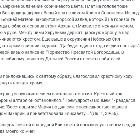
. Верхнее облачение коричневого цвета. Плат на голове тоже
ах Богородица держит белый плат с ликом Христа Спасителя. Из-под
 Божией Матери находится морской залив, который на горизонте
ицы в облаках справа стоит Архангел Михаил с огненным мечом,
ью в руке. Между ними Херувимы держат царскую корону, а над
нчиваются крестом. Еще выше в окружении Небесных Сил
которым в сиянии надпись: "Да будет едино стадо и един пастырь".
евой вязью написано: "Торжество Пресвятой Богородицы. В
толюбивому воинству Дальней России от святых обителей
 приложившись к святому образу, благословил крестному ходу
рнуть назад к храму.
 сердец верующих пением пасхальных стихир. Крестный ход
ороны алтаря он остановился. "Премудрость! Вонмем!" - раздался
е: "Восставши же Мария во дни сии, с поспешностью пошла в
ом Захарии, и приветствовала Елисавету... "(Лк. 1, 39-56).
след за святой праведной Елисаветой воскликнул в своем сердце:
ода Моего ко мне?