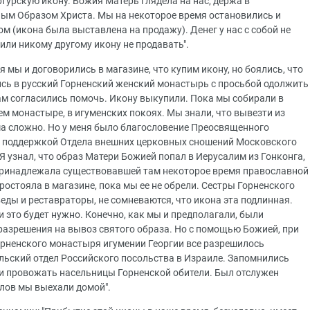
турскую икону. Божия Матерь глядела на нас, держа в
ным Образом Христа. Мы на некоторое время остановились и
м (икона была выставлена на продажу). Денег у нас с собой не
или никому другому икону не продавать".
 мы и договорились в магазине, что купим икону, но боялись, что
ись в русский Горненский женский монастырь с просьбой одолжить
нам согласились помочь. Икону выкупили. Пока мы собирали в
ем монастыре, в игуменских покоях. Мы знали, что вывезти из
ма сложно. Но у меня было благословение Преосвященного
 поддержкой Отдела внешних церковных сношений Московского
Я узнал, что образ Матери Божией попал в Иерусалим из Гонконга,
а принадлежала существовавшей там некоторое время православной
ростояла в магазине, пока мы ее не обрели. Сестры Горненского
еды и реставраторы, не сомневаются, что икона эта подлинная.
и это будет нужно. Конечно, как мы и предполагали, были
разрешения на вывоз святого образа. Но с помощью Божией, при
рненского монастыря игумении Георгии все разрешилось
льский отдел Российского посольства в Израиле. Запомнились
и провожать насельницы Горненской обители. Был отслужен
олов мы выехали домой".