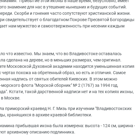
ниамин: "Прибытие этой иконы в наше время, безусловно, имеет
это знамение для нас в утешение нынешних и будущих событий.
переди. Скорби и гонения часто сопутствуют христианской жизни.
ри свидетельствует о благодатном Покрове Пресвятой Богородицы
дает нам мужество и самоотверженность при несении каждым
ло что известно. Мы знаем, что во Владивостоке оставалась
ла сделана на дереве, но в меньших размерах, чем оригинал.
нете Московской Духовной академии находится уменьшенная копия
 чертах похожа на обретенный образ, но есть и отличия. Самое
венная надпись от святых обителей Киевских. В этом можно
морского флота "Морской сборник" № 2 (1767) за 1994 год,
а". Кстати, такой дарственной надписи нет и на тех копиях иконы,
 в Москве.
а приморский краевед Н. Г. Мизь при изучении "Владивостокских
ды, хранящихся в архиве краевой библиотеки.
иамина прибывшая икона была измерена: высота - 124 см, ширина 
вуют архивному описанию подлинника.