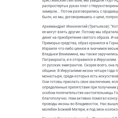
христианские святыни, мы увидели Порт-Ар
распростертых руках плат с Нерукотворен
замерли... Потом разговорились с продавцо
было, но мы, договорившись о цене, попрос
Архимандрит Иннокентий (Третьяков): "Хотя
ее могут взять другие. Потому мы обратил
денег на приобретение святого образа. И 
Приморье средства, образ хранился в Горн
Израиля что-либо ценное и значимое весь
Владыки Вениамина, мы также заручились
Патриархата, и я отправился в Иерусалим. 
от русских эмигрантов. Скорее всего, он
общине. В Иерусалиме икона четыре года п
монастыря, среди которых есть искусствов
Они готовы прислать свое заключение, есл
определенные препятствия при получении 
особом попечительстве настоятельницы Го
благополучно. Нам активно помогал консу
проводы иконы во Владивосток. Нас вышл
молебен Божией Матери, и под звон колок