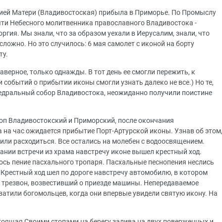
жией Матери (Владивостоская) прибыла в Приморье. По Промыслу
ти Небесного молитвенника православного Владивостока -
ргия. Мы знали, что за образом уехали в Иерусалим, знали, что
ложно. Но это случилось: 6 мая самолет с иконой на борту
ту.
аверное, только однажды. В тот день ее смогли пережить, к
 событий о прибытии иконы смогли узнать далеко не все.) Но те,
едральный собор Владивостока, неожиданно получили поистине
п Владивостокский и Приморский, после окончания
а на час ожидается прибытие Порт-Артурской иконы. Узнав об этом
или расходиться. Все остались на молебен с водоосвящением.
ании встречи из храма навстречу иконе вышел крестный ход.
илось пение пасхального тропаря. Пасхальные песнопения неслись
 Крестный ход шел по дороге навстречу автомобилю, в котором
я трезвон, возвестивший о приезде машины. Непередаваемое
ватили богомольцев, когда они впервые увидели святую икону. На
оящая Своими стопами на берегу залива на двух поверженных и