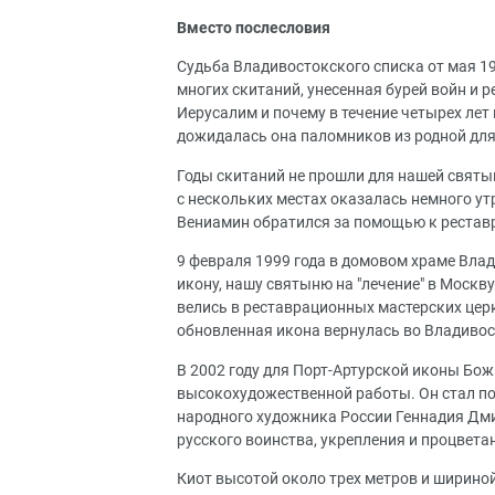
Вместо послесловия
Судьба Владивостокского списка от мая 19
многих скитаний, унесенная бурей войн и р
Иерусалим и почему в течение четырех лет
дожидалась она паломников из родной для
Годы скитаний не прошли для нашей святы
с нескольких местах оказалась немного у
Вениамин обратился за помощью к реставр
9 февраля 1999 года в домовом храме Вл
икону, нашу святыню на "лечение" в Москву
велись в реставрационных мастерских церк
обновленная икона вернулась во Владивос
В 2002 году для Порт-Артурской иконы Бо
высокохудожественной работы. Он стал по
народного художника России Геннадия Дм
русского воинства, укрепления и процветан
Киот высотой около трех метров и шириной