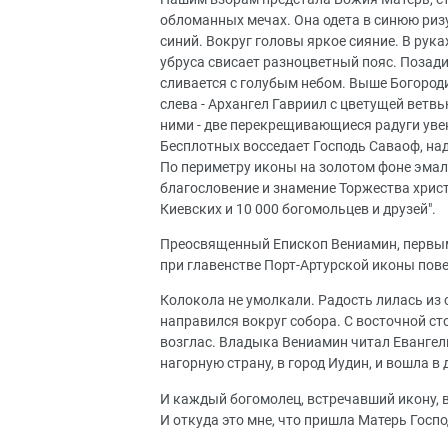
обломанных мечах. Она одета в синюю ризу
синий. Вокруг головы яркое сияние. В рук
убруса свисает разноцветный пояс. Позади
сливается с голубым небом. Выше Богород
слева - Архангел Гавриил с цветущей ветв
ними - две перекрещивающиеся радуги уве
Бесплотных восседает Господь Саваоф, над 
По периметру иконы на золотом фоне эмал
благословение и знамение Торжества хрис
Киевских и 10 000 богомольцев и друзей".
Преосвященный Епископ Вениамин, первым
при главенстве Порт-Артурской иконы пове
Колокола не умолкали. Радость лилась из
направился вокруг собора. С восточной ст
возглас. Владыка Вениамин читал Евангели
нагорную страну, в город Иудин, и вошла в д
И каждый богомолец, встречавший икону, в
И откуда это мне, что пришла Матерь Госп