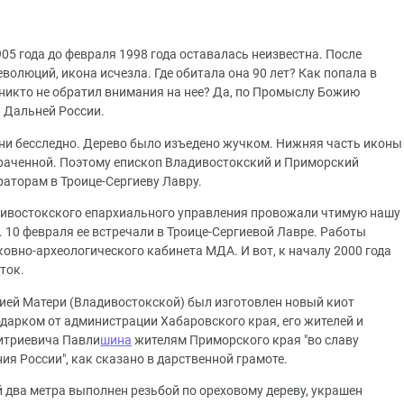
05 года до февраля 1998 года оставалась неизвестна. После
еволюций, икона исчезла. Где обитала она 90 лет? Как попала в
 никто не обратил внимания на нее? Да, по Промыслу Божию
 Дальней России.
ни бесследно. Дерево было изъедено жучком. Нижняя часть иконы
траченной. Поэтому епископ Владивостокский и Приморский
аторам в Троице-Сергиеву Лавру.
адивостокского епархиального управления провожали чтимую нашу
. 10 февраля ее встречали в Троице-Сергиевой Лавре. Работы
овно-археологического кабинета МДА. И вот, к началу 2000 года
ток.
жией Матери (Владивостокской) был изготовлен новый киот
дарком от администрации Хабаровского края, его жителей и
итриевича Павли
шина
жителям Приморского края "во славу
ия России", как сказано в дарственной грамоте.
 два метра выполнен резьбой по ореховому дереву, украшен