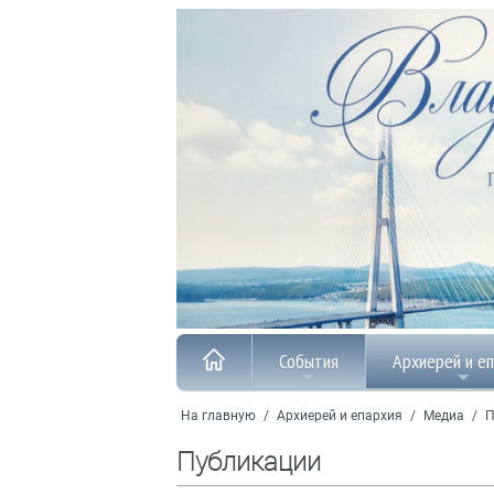
События
Архиерей и е
На главную
/
Архиерей и епархия
/
Медиа
/
П
Публикации