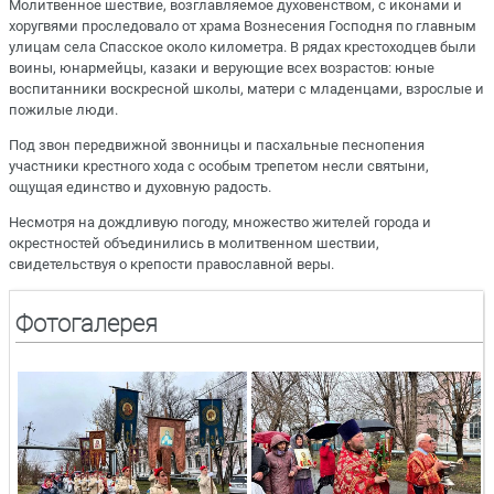
Молитвенное шествие, возглавляемое духовенством, с иконами и
хоругвями проследовало от храма Вознесения Господня по главным
улицам села Спасское около километра. В рядах крестоходцев были
воины, юнармейцы, казаки и верующие всех возрастов: юные
воспитанники воскресной школы, матери с младенцами, взрослые и
пожилые люди.
Под звон передвижной звонницы и пасхальные песнопения
участники крестного хода с особым трепетом несли святыни,
ощущая единство и духовную радость.
Несмотря на дождливую погоду, множество жителей города и
окрестностей объединились в молитвенном шествии,
свидетельствуя о крепости православной веры.
Фотогалерея