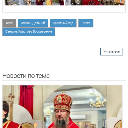
Теги:
Спасск-Дальний
Крестный ход
Пасха
Светлое Христово Воскресение
Читать все
Новости по теме