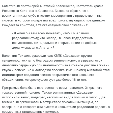
Бал открыл протоиерей Анатолий Колесников, настоятель храма
Рождества Христова п. Славянка. Батюшка обратился к
воспитанникам клуба и гостям мероприятия с приветственным
словом, в котором поздравил всех присутствующих с праздником
Рождества Христова, а также озвучил свои пожелания:
- Я хотел бы вам всем пожелать, чтобы мы с вами
радовались тому, что Господь в новом году даёт нам
возможность жить дальше и творить какие-то добрые
дела, — сказал о. Анатолий.
Валентин Тришин, руководитель КВПК «Держава», вручил
священнослужителю благодарственное письмо и выразил отцу
Анатолию сердечную признательность за активное участие в жизни
клуба и попечение о молодежи поселка. Именно отец Анатолий стал
инициатором создания военно-патриотического казачьего
объединения, которое существует уже более 18-ти лет.
Программа бала была выстроена по всем правилам. Открыл его
торжественный полонез. Также воспитанники «Державы»
исполнили вальс, падеграс, несколько видов польки и галоп. Для
гостей был организован мастер-класс по бальным танцам, по
завершению которого они вместе с казачатами разделили радость в
совместных танцевальных номерах.