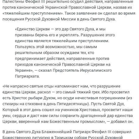
Палестины Феофил III решительно осудил действия, направленные
против канонической Украинской Православной Церкви, назвав их
«тяжелейшим преступлением». Такое заявление он сделал во время
посещения Русской Духовной Миссии в день Святого Духа.
«Единство Церкви — это дар Святого Духа, и мы
призваны беречь его и укреплять. Разрушение этого
единства является тяжелейшим преступлением.
Пользуясь этой возможностью, мы самым
решительным образом осуждаем тех, кто
предпринимает действия, направленные против
приходов канонической Православной Церкви на
Украине», — сказал Предстоятель Иерусалимского
Патриархата.
«Не напрасно святые отцы напоминают нам, что разрушение
единства Церкви, раскол — это самый тяжкий грех. Ибо просветил
есть Христос рыбари Духом, но осуди нечестивыя погрешением (из
стихиры на стиховне в день Пятидесятницы). Пусть Святой Дух,
Который в этот день сошел на учеников Христовых, просветит наши
умы, сердца и даст нам силы сохранить драгоценный дар единства
Церкви, вверенный нам Божественным промыслом», — добавил он.
В день Святого Духа Блаженнейший Патриарх Феофил III совершил
Божественную литургию в Троицком соборе Русской Духовной