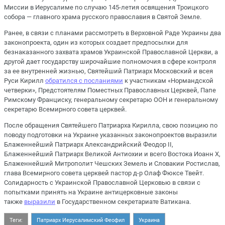
Миссии в Иерусалиме по случаю 145-летия освящения Троицкого
собора — главного храма русского православия в Святой Земле.
Ранее, в связи с планами рассмотреть в Верховной Раде Украины два
законопроекта, один из которых создает предпосылки для
безнаказанного захвата храмов Украинской Православной Церкви, а
другой дает государству широчайшие полномочия в сфере контроля
за ее внутренней жизнью, Святейший Патриарх Московский и всея
Руси Кирилл
обратился с посланиями
к участникам «Нормандской
четверки», Предстоятелям Поместных Православных Церквей, Папе
Римскому Франциску, генеральному секретарю ООН и генеральному
секретарю Всемирного совета церквей.
После обращения Святейшего Патриарха Кирилла, свою позицию по
поводу подготовки на Украине указанных законопроектов выразили
Блаженнейший Патриарх Александрийский Феодор II,
Блаженнейший Патриарх Великой Антиохии и всего Востока Иоанн X,
Блаженнейший Митрополит Чешских Земель и Словакии Ростислав,
глава Всемирного совета церквей пастор д-р Олаф Фюксе Твейт.
Солидарность с Украинской Православной Церковью в связи с
попытками принять на Украине антицерковные законы
также
выразили
в Государственном секретариате Ватикана.
Теги:
Патриарх Иерусалимский Феофил
Украина