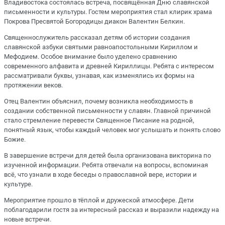
Владивостока состоялась встреча, посвящённая Дню славянской
письменности и культуры. Гостем мероприятия стал клирик храма
Покрова Пресвятой Богородицы диакон Валентин Белкин.
Священнослужитель рассказал детям об истории создания
славянской азбуки святыми равноапостольными Кириллом и
Мефодием. Особое внимание было уделено сравнению
современного алфавита и древней Кириллицы. Ребята с интересом
рассматривали буквы, узнавая, как изменялись их формы на
протяжении веков.
Отец Валентин объяснил, почему возникла необходимость в
создании собственной письменности у славян. Главной причиной
стало стремление перевести Священное Писание на родной,
понятный язык, чтобы каждый человек мог услышать и понять слово
Божие.
В завершение встречи для детей была организована викторина по
изученной информации. Ребята отвечали на вопросы, вспоминая
всё, что узнали в ходе беседы о православной вере, истории и
культуре.
Мероприятие прошло в тёплой и дружеской атмосфере. Дети
поблагодарили гостя за интересный рассказ и выразили надежду на
новые встречи.