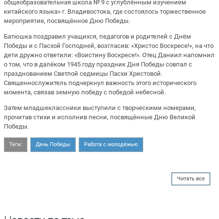
общеобразовательная школа № 9 с углублённым изучением
китайского языка» г. Владивостока, где состоялось торжественное
мероприятие, посвящённое Дню Победы.
Батюшка поздравил учащихся, педагогов и родителей с Днём
Победы и с Пасхой Господней, возгласив: «Христос Воскресе!», на что
дети дружно ответили: «Воистину Воскресе!». Отец Даниил напомнил
о том, что в далёком 1945 году праздник Дня Победы совпал с
празднованием Светлой седмицы Пасхи Христовой.
Священнослужитель подчеркнул важность этого исторического
момента, связав земную победу с победой небесной.
Затем младшеклассники выступили с творческими номерами,
прочитав стихи и исполнив песни, посвящённые Дню Великой
Победы.
Теги:
День Победы
Работа с молодёжью
Читать все