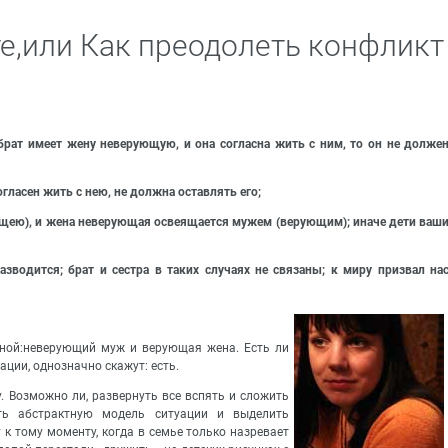
е,или Как преодолеть конфликт
 брат имеет жену неверующую, и она согласна жить с ним, то он не долже
гласен жить с нею, не должна оставлять его;
ею), и жена неверующая освеящается мужем (верующим); иначе дети ваш
азводится; брат и сестра в таких случаях не связаны; к миру призвал на
тной:неверующий муж и верующая жена. Есть ли
ции, однозначно скажут: есть.
 Возможно ли, развернуть все вспять и сложить
еть абстрактную модель ситуации и выделить
 к тому моменту, когда в семье только назревает