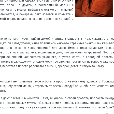
папой перестали «дружить», на детских рисунках с
ста, папа - в другом, а растерянный малыш с
точка и не может выбрать с кем же он - с мамой
улыбается, а вечерами закрывается в комнате и
ой очень поздно, а уходит рано, всегда злой и
то-то не так, я хочу прийти домой и увидеть радость в глазах жены, а у не
бщаться с подругами, у нее появились какие-то странные знакомые - какие-т
умаю, она не хочет быть красивой для меня. Вместо одежды деньги тепер
квартира ими заставлена; молельный дом, что ли хочет открывать? Пост з
прикосновений как чего-то ужасного, я устал спать в холодной постели
то не все можно, дочку голодом морит со своими постами, я не говорю уже пр
 перестала просто радоваться жизни, превращается в какую-то бабку.
который не принимает моего Бога, я просто не могу ему доверять. Господ
еня, недостоин меня», «отрекись от всего и следуй за мной». Что мешает на
ить.
з двух растет и множится. Каждый уверен в своей правоте, пропасть межд
ять неверующему мужчине?», «как я могу любить женщину, которая даже н
ы идти навстречу!», «я уже сделала все, что могла!» Возможно ли спасти брак?