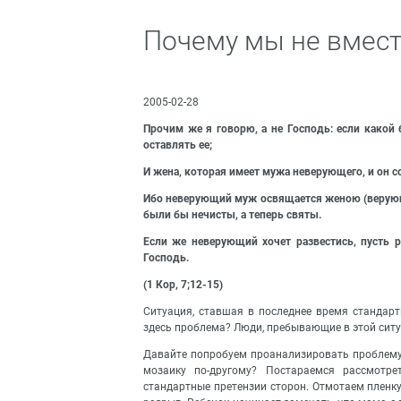
Почему мы не вмест
2005-02-28
Прочим же я говорю, а не Господь: если какой
оставлять ее;
И жена, которая имеет мужа неверующего, и он со
Ибо неверующий муж освящается женою (верующ
были бы нечисты, а теперь святы.
Если же неверующий хочет развестись, пусть р
Господь.
(1 Кор, 7;12-15)
Ситуация, ставшая в последнее время стандар
здесь проблема? Люди, пребывающие в этой ситуа
Давайте попробуем проанализировать проблему.
мозаику по-другому? Постараемся рассмотр
стандартные претензии сторон. Отмотаем пленку