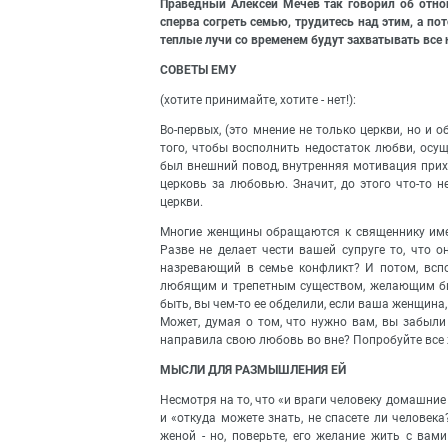
Праведный Алексей Мечев так говорил об отно
сперва согреть семью, трудитесь над этим, а пот
теплые лучи со временем будут захватывать все
СОВЕТЫ ЕМУ
(хотите принимайте, хотите - нет!):
Во-первых, (это мнение не только церкви, но и 
того, чтобы восполнить недостаток любви, осу
был внешний повод, внутренняя мотивация прихо
церковь за любовью. Значит, до этого что-то н
церкви.
Многие женщины обращаются к священнику име
Разве не делает чести вашей супруге то, что 
назревающий в семье конфликт? И потом, вспо
любящим и трепетным существом, желающим быт
быть, вы чем-то ее обделили, если ваша женщина
Может, думая о том, что нужно вам, вы забыли
направила свою любовь во вне? Попробуйте все 
МЫСЛИ ДЛЯ РАЗМЫШЛЕНИЯ ЕЙ
Несмотря на то, что «и враги человеку домашние
и «откуда можете знать, не спасете ли человек
женой - но, поверьте, его желание жить с вам