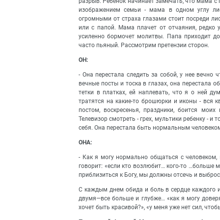
разрыв. Ребенок начинает замечать, что мама с 
изображением семьи - мама в одном углу ли
огромными от страха глазами стоит посреди лис
или с папой. Мама плачет от отчаяния, редко 
усиленно бормочет молитвы. Папа приходит дом
часто пьяный. Рассмотрим претензии сторон.
ОН:
- Она перестала следить за собой, у нее вечно ч
вечные посты и тоска в глазах, она перестала о
тетки в платках, ей наплевать, что я о ней д
тратятся на какие-то брошюрки и иконы - вся 
постом, воскресенья, праздники, боится моих 
Телевизор смотреть - грех, мультики ребенку - и 
себя. Она перестала быть нормальным человеком,
ОНА:
- Как я могу нормально общаться с человеком, 
говорит: «если кто возлюбит… кого-то …больше м
приблизиться к Богу, мы должны отсечь и выброс
С каждым днем обида и боль в сердце каждого и
двумя—все больше и глубже… «как я могу довер
хочет быть красивой?», «у меня уже нет сил, чтоб