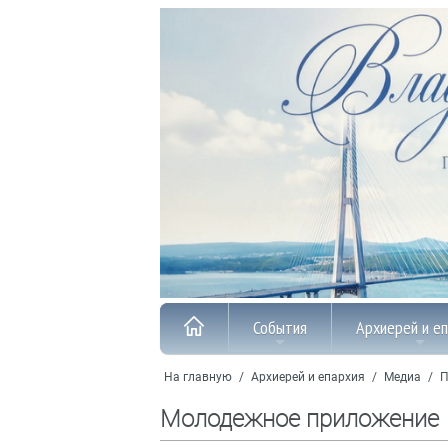
События
Архиерей и е
На главную
/
Архиерей и епархия
/
Медиа
/
П
Молодежное приложение