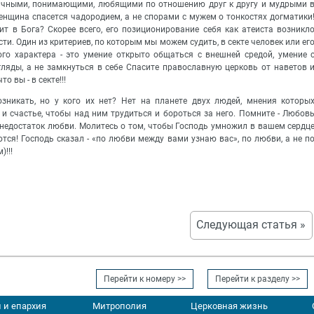
ктичными, понимающими, любящими по отношению друг к другу и мудрыми 
женщина спасется чадородием, а не спорами с мужем о тонкостях догматики
рит в Бога? Скорее всего, его позиционирование себя как атеиста возникл
и. Один из критериев, по которым мы можем судить, в секте человек или ег
ого характера - это умение открыто общаться с внешней средой, умение 
гляды, а не замкнуться в себе Спасите православную церковь от наветов 
 вы - в секте!!!
озникать, но у кого их нет? Нет на планете двух людей, мнения которы
 и счастье, чтобы над ним трудиться и бороться за него. Помните - Любов
ь недостаток любви. Молитесь о том, чтобы Господь умножил в вашем сердц
тся! Господь сказал - «по любви между вами узнаю вас», по любви, а не п
)!!!
Следующая статья »
Перейти к номеру >>
Перейти к разделу >>
 и епархия
Митрополия
Церковная жизнь