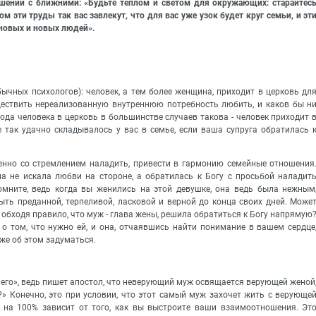
шении с ближними: «Будьте теплом и светом для окружающих: старайтес
ом эти труды так вас завлекут, что для вас уже узок будет круг семьи, и эт
 новых и новых людей».
обычных психологов): человек, а тем более женщина, приходит в церковь дл
ществить нереализованную внутреннюю потребность любить, и каков бы н
да человека в церковь в большинстве случаев такова - человек приходит 
е так удачно складывалось у вас в семье, если ваша супруга обратилась 
нно со стремлением наладить, привести в гармонию семейные отношения
она не искала любви на стороне, а обратилась к Богу с просьбой наладит
мните, ведь когда вы женились на этой девушке, она ведь была нежным
ь преданной, терпеливой, ласковой и верной до конца своих дней. Може
, обходя правило, что муж - глава жены, решила обратиться к Богу напрямую
 о том, что нужно ей, и она, отчаявшись найти понимание в вашем сердце
же об этом задуматься.
 его», ведь пишет апостол, что неверующий муж освящается верующей женой
а?» Конечно, это при условии, что этот самый муж захочет жить с верующе
и на 100% зависит от того, как вы выстроите ваши взаимоотношения. Эт