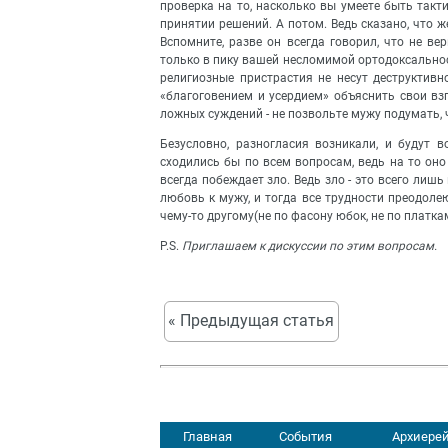
проверка на то, насколько вы умеете быть та
принятии решений. А потом. Ведь сказано, что 
Вспомните, разве он всегда говорил, что не ве
только в пику вашей несломимой ортодоксальност
религиозные пристрастия не несут деструктивн
«благоговением и усердием» объяснить свои вз
ложных суждений - не позвольте мужу подумать, что
Безусловно, разногласия возникали, и будут в
сходились бы по всем вопросам, ведь на то оно
всегда побеждает зло. Ведь зло - это всего лиш
любовь к мужу, и тогда все трудности преодолею
чему-то другому(не по фасону юбок, не по платкам
P.S.
Приглашаем к дискуссии по этим вопросам.
« Предыдущая статья
Главная
События
Архиерей