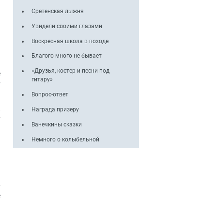
Сретенская лыжня
Увидели своими глазами
Воскресная школа в походе
Благого много не бывает
«Друзья, костер и песни под
е
гитару»
о
ь
Вопрос-ответ
а
.
Награда призеру
о
Ванечкины сказки
Немного о колыбельной
ь
м
у
е