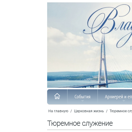
События
Архиерей и е
На главную
/
Церковная жизнь
/
Тюремное сл
Тюремное служение