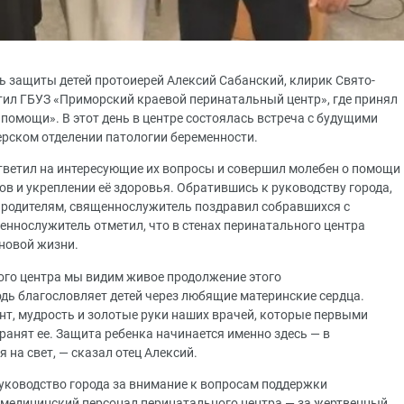
ь защиты детей протоиерей Алексий Сабанский, клирик Свято-
етил ГБУЗ «Приморский краевой перинатальный центр», где принял
помощи». В этот день в центре состоялась встреча с будущими
ерском отделении патологии беременности.
тветил на интересующие их вопросы и совершил молебен о помощи
в и укреплении её здоровья. Обратившись к руководству города,
к родителям, священнослужитель поздравил собравшихся с
нослужитель отметил, что в стенах перинатального центра
 новой жизни.
ьного центра мы видим живое продолжение этого
дь благословляет детей через любящие материнские сердца.
ант, мудрость и золотые руки наших врачей, которые первыми
анят ее. Защита ребенка начинается именно здесь — в
я на свет, — сказал отец Алексий.
уководство города за внимание к вопросам поддержки
и медицинский персонал перинатального центра — за жертвенный