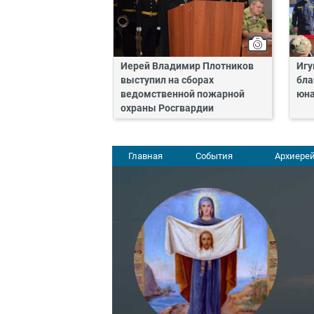
Иерей Владимир Плотников
Игу
выступил на сборах
бла
ведомственной пожарной
юн
охраны Росгвардии
Главная
События
Архиерей