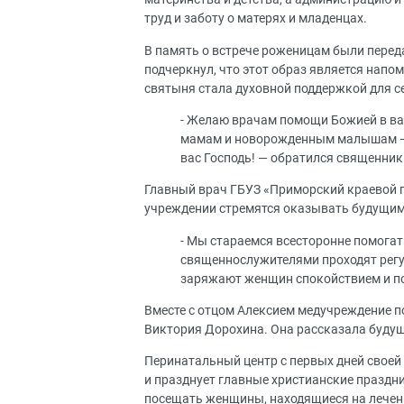
труд и заботу о матерях и младенцах.
В память о встрече роженицам были перед
подчеркнул, что этот образ является напо
святыня стала духовной поддержкой для с
- Желаю врачам помощи Божией в ваш
мамам и новорожденным малышам — к
вас Господь! — обратился священник
Главный врач ГБУЗ «Приморский краевой п
учреждении стремятся оказывать будущи
- Мы стараемся всесторонне помога
священнослужителями проходят регул
заряжают женщин спокойствием и по
Вместе с отцом Алексием медучреждение 
Виктория Дорохина. Она рассказала буду
Перинатальный центр с первых дней своей
и празднует главные христианские праздн
посещать женщины, находящиеся на лечен