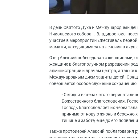
В день Святого Духа и Международный ден
Никольского собора г. Владивостока, пос
участие в мероприятии «Фестиваль первой 
мамами, находящимися на лечении в акуш
Отец Алексий побеседовал с женщинами, о
женщине в благополучном разрешении родо
администрации и врачам центра, а также 
Международным днем защиты детей. Священ
совершается особое служение сохранению
- Сегодня в стенах этого перинатал
Божественного благословения. Госпо
Господь благословляет их через тал
принимают новую жизнь и бережно хр
тишине и заботе, еще до его появлени
Также протоиерей Алексий поблагодарил р
материнства и детства, а администрацию 