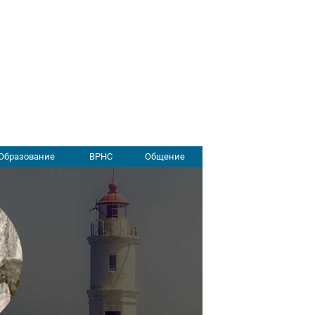
Образование
ВРНС
Общение