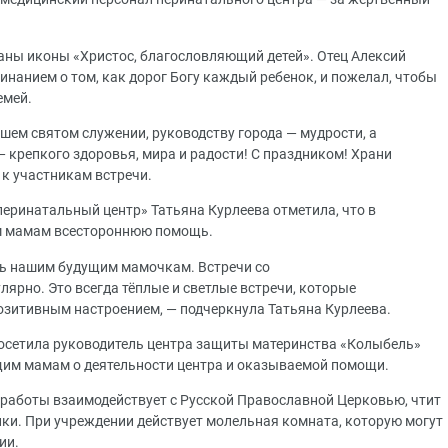
аны иконы «Христос, благословляющий детей». Отец Алексий
минанием о том, как дорог Богу каждый ребенок, и пожелал, чтобы
емей.
ем святом служении, руководству города — мудрости, а
репкого здоровья, мира и радости! С праздником! Храни
 к участникам встречи.
еринатальный центр» Татьяна Курлеева отметила, что в
м мамам всестороннюю помощь.
ть нашим будущим мамочкам. Встречи со
ярно. Это всегда тёплые и светлые встречи, которые
зитивным настроением, — подчеркнула Татьяна Курлеева.
посетила руководитель центра защиты материнства «Колыбель»
щим мамам о деятельности центра и оказываемой помощи.
 работы взаимодействует с Русской Православной Церковью, чтит
ики. При учреждении действует молельная комната, которую могут
ии.