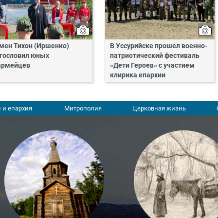
мен Тихон (Иршенко)
В Уссурийске прошел военно-
гословил юных
патриотический фестиваль
армейцев
«Дети Героев» с участием
клирика епархии
 и епархия
Митрополия
Церковная жизнь