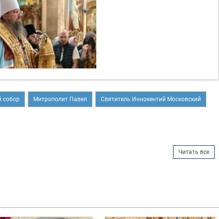
 собор
Митрополит Павел
Святитель Иннокентий Московский
Читать все