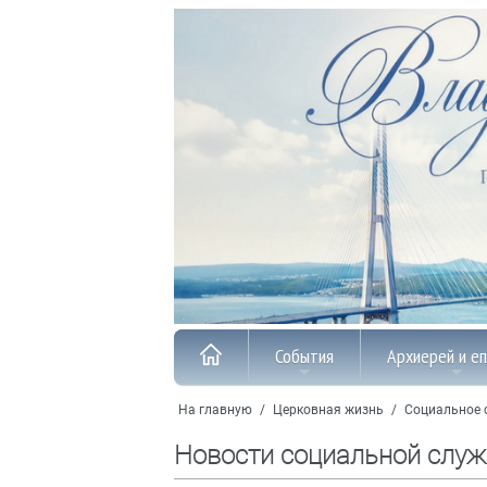
События
Архиерей и е
На главную
/
Церковная жизнь
/
Социальное 
Новости социальной слу