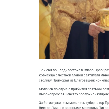
12 июня во Владивостоке в Спасо-Преобр
ковчежца с честной главой святителя Инн
столицу Приморья из Благовещенской епа
Молебен по случаю прибытия святыни воз
Высокопреосвященству сослужили клирик
За богослужением молились губернатор П
Виктор Лиина с военными моряками Тихоок