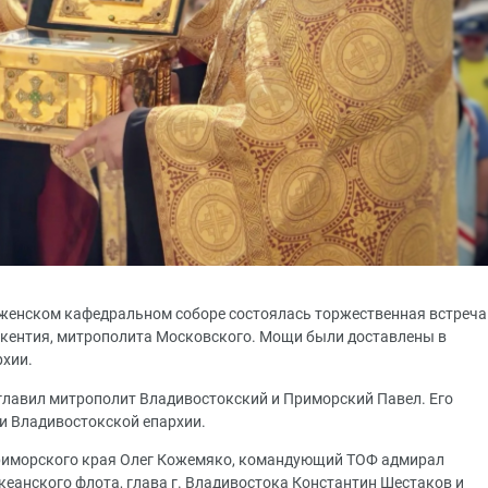
аженском кафедральном соборе состоялась торжественная встреча
окентия, митрополита Московского. Мощи были доставлены в
рхии.
главил митрополит Владивостокский и Приморский Павел. Его
и Владивостокской епархии.
риморского края Олег Кожемяко, командующий ТОФ адмирал
еанского флота, глава г. Владивостока Константин Шестаков и