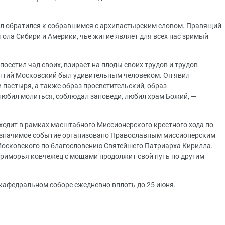
.
л обратился к собравшимся с архипастырским словом. Правящий
стола Сибири и Америки, чье житие являет для всех нас зримый
 посетил чад своих, взирает на плоды своих трудов и трудов
нтий Московский был удивительным человеком. Он явил
 пастыря, а также образ просветительский, образ
 любил молиться, соблюдал заповеди, любил храм Божий, —
одит в рамках масштабного Миссионерского крестного хода по
о значимое событие организовано Православным миссионерским
Московского по благословению Святейшего Патриарха Кирилла.
Приморья ковчежец с мощами продолжит свой путь по другим
кафедральном соборе ежедневно вплоть до 25 июня.