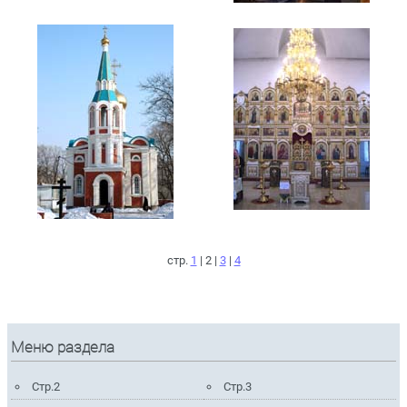
стр.
1
| 2 |
3
|
4
Меню раздела
Стр.2
Стр.3