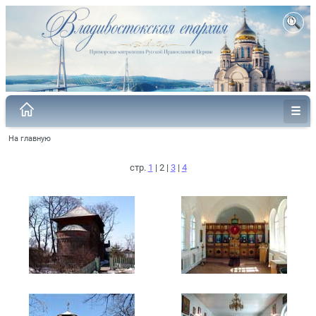
На главную
стр.
1
| 2 |
3
|
4