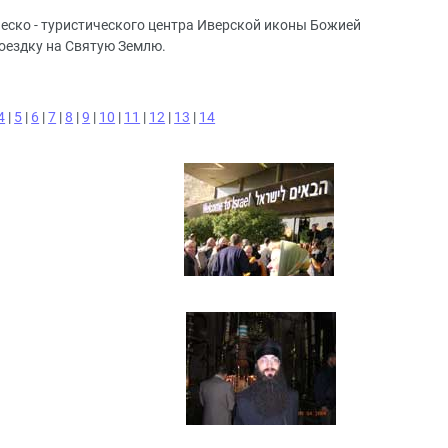
ческо - туристического центра Иверской иконы Божией
оездку на Святую Землю.
4
|
5
|
6
|
7
|
8
|
9
|
10
|
11
|
12
|
13
|
14