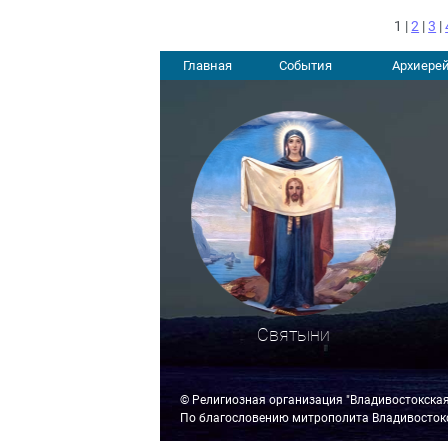
1 |
2
|
3
|
Главная
События
Архиерей
Святыни
© Религиозная организация "Владивостокска
По благословению митрополита Владивостокс