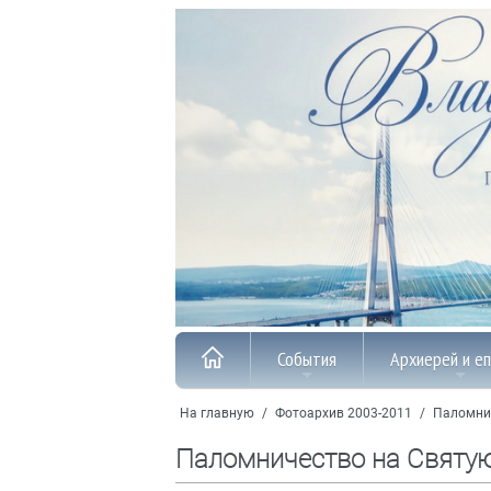
События
Архиерей и е
На главную
/
Фотоархив 2003-2011
/
Паломни
Паломничество на Святу