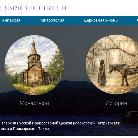
4
|
5
|
6
|
7
|
8
|
9
|
10
|
11
|
12
|
13
|
14
 и епархия
Митрополия
Церковная жизнь
Монастыри
История
я епархия Русской Православной Церкви (Московский Патриархат)"
кого и Приморского Павла.