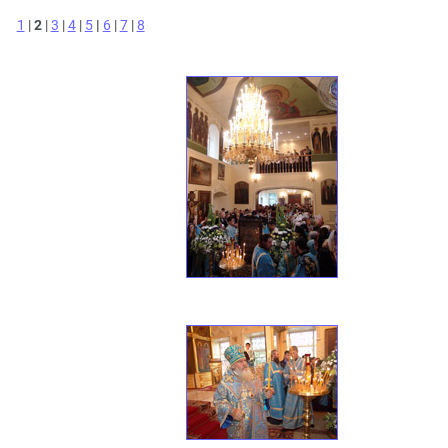
1
|
2
|
3
|
4
|
5
|
6
|
7
|
8