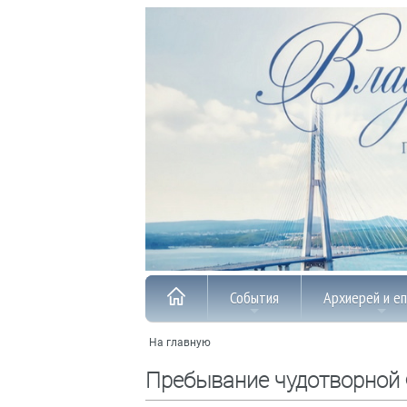
События
Архиерей и е
На главную
Пребывание чудотворной