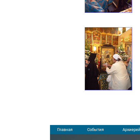
Главная
События
Архиерей