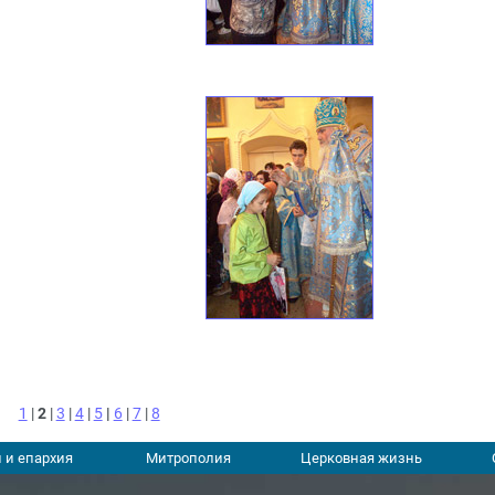
1
|
2
|
3
|
4
|
5
|
6
|
7
|
8
 и епархия
Митрополия
Церковная жизнь