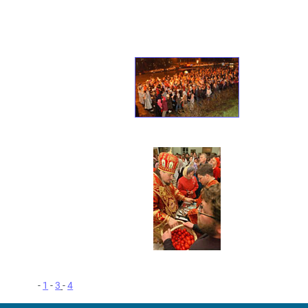
-
1
-
3
-
4