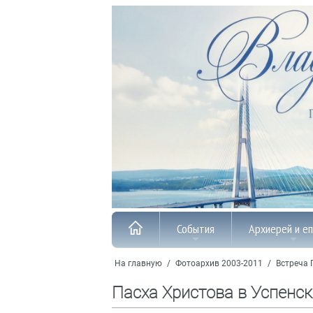
События
Архиерей и е
На главную
/
Фотоархив 2003-2011
/
Встреча 
Пасха Христова в Успенс