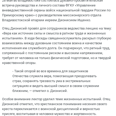
28 мая во Владивостоке состоялась духовно-просветительская
встреча руководства и личного состава ФГКУ «Управление
вневедомственной охраны войск национальной гвардии России по
Приморскому краю» с руководителем миссионерского отдела
Владивостокской епархии иереем Дионисием Ищенко.
Отец Дионисий провёл для сотрудников ведомства лекцию на тему:
«Вера как источник силы и смысла в ратном труде и жизненных
испытаниях». В ходе беседы священнослужитель раскрыл глубокую
взаимосвязь между духовным состоянием воина и качеством
исполнения им служебного долга. Он подчеркнул, что ратный труд,
сопряженный с постоянным риском и высоким напряжением,
требует от человека не только физической подготовки, но и твердой
нравственной опоры.
- Такой опорой во все времена для защитников
Отечества служила вера, помогающая преодолевать
страх, сохранять трезвость ума в экстремальных
ситуациях и видеть высший смысл в своем служении
ближним, — отметил о. Дионисий.
Особое внимание лектор уделил теме жизненных испытаний. Отец
Дионисий отметил, что христианское понимание несения своего
креста перекликается с воинской дисциплиной и верностью
присяге, воспитывая в человеке мужество и жертвенность.