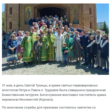
31 мая, в день Святой Троицы, в храме святых первоверховных
апостолов Петра и Павла п. Трудовое была совершена праздничная
Божественная литургия. Богослужение возглавил настоятель храма
иеромонах Иннокентий (Корчага).
По окончании службы для прихожан состоялось чаепитие со