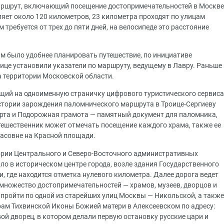
аршрут, включающий посещение достопримечательностей в Москве
яет около 120 километров, 23 километра проходят по улицам
 требуется от трех до пяти дней, на велосипеде это расстояние
м было удобнее планировать путешествие, по инициативе
ице установили указатели по маршруту, ведущему в Лавру. Раньше
а территории Московской области.
дущий на одноименную страничку цифрового туристического сервиса
стории зарождения паломнического маршрута в Троице-Сергиеву
арта и Подорожная грамота — памятный документ для паломника,
тешественник может отмечать посещение каждого храма, также ее
асовне на Красной площади.
тории Центрального и Северо-Восточного административных
ло в историческом центре города, возле здания Государственного
 где находится отметка нулевого километра. Далее дорога ведет
 множество достопримечательностей — храмов, музеев, дворцов и
пройти по одной из старейших улиц Москвы ― Никольской, а также
рам Тихвинской Иконы Божией матери в Алексеевском по адресу:
евой дворец, в котором делали первую остановку русские цари и