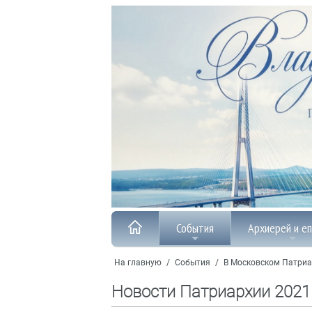
События
Архиерей и е
На главную
/
События
/
В Московском Патриа
Новости Патриархии 2021