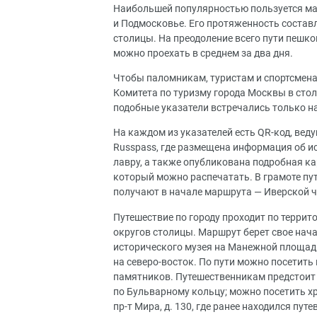
Наибольшей популярностью пользуется м
и Подмосковье. Его протяженность составл
столицы. На преодоление всего пути пешком
можно проехать в среднем за два дня.
Чтобы паломникам, туристам и спортсмена
Комитета по туризму города Москвы в стол
подобные указатели встречались только н
На каждом из указателей есть QR-код, ве
Russpass, где размещена информация об и
лавру, а также опубликована подробная к
который можно распечатать. В грамоте пу
получают в начале маршрута — Иверской ч
Путешествие по городу проходит по терри
округов столицы. Маршрут берет свое нача
исторического музея на Манежной площади,
на северо-восток. По пути можно посетить
памятников. Путешественникам предстоит 
по Бульварному кольцу; можно посетить х
пр-т Мира, д. 130, где ранее находился пут