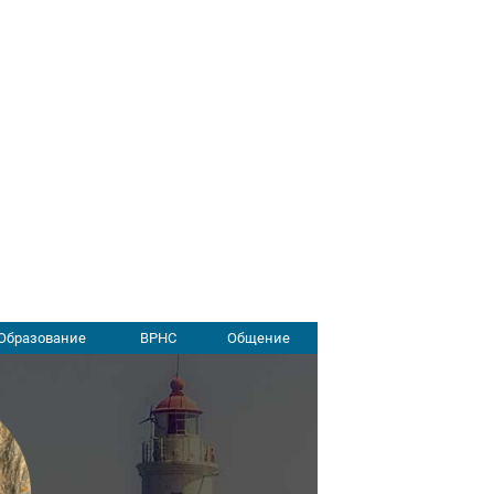
Образование
ВРНС
Общение