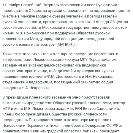
11 ноября Святейший Патриарх Московский и всея Руси Кирилл,
председатель Общества русской словесности, по видеосвязи принял
участие в Международном съезде учителей и преподавателей
русской словесности, организованном в рамках III съезда Общества
русской словесности Московским государственным университетом
имени М.В. Ломоносова при поддержке Общества русской
словесности и Международной ассоциации преподавателей
русского языка и литературы (МАПРЯЛ).
Торжественное открытие и пленарное заседание состоялись в
конференц-зале Ломоносовского корпуса МГУ. Перед началом
заседания на экранах демонстрировались видеоролики
соорганизаторов съезда, победителей и призеров конкурсов,
посвященные юбилеям Ф.М. Достоевского и Н.А. Некрасова,
студенческий видеофильм, посвященный 200-летию со дня
рождения Н.А. Некрасова.
В президиуме пленарного заседания очно присутствовали:
заместитель председателя Общества русской словесности, ректор
МГУ имени М.В. Ломоносова академик РАН Виктор Садовничий,
члены бюро президиума Общества русской словесности —
председатель Патриаршего совета по культуре митрополит
Псковский и Порховский Тихон, член Совета Федерации ФС РФ от
правительства Калининградской области Олег Ткач, президент