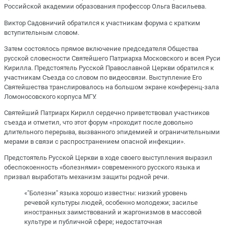
Российской академии образования профессор Ольга Васильева.
Виктор Садовничий обратился к участникам форума с кратким
вступительным словом.
Затем состоялось прямое включение председателя Общества
русской словесности Святейшего Патриарха Московского и всея Руси
Кирилла. Предстоятель Русской Православной Церкви обратился к
участникам Съезда со словом по видеосвязи. Выступление Его
Святейшества транслировалось на большом экране конференц-зала
Ломоносовского корпуса МГУ.
Святейший Патриарх Кирилл сердечно приветствовал участников
съезда и отметил, что этот форум «проходит после довольно
длительного перерыва, вызванного эпидемией и ограничительными
мерами в связи с распространением опасной инфекции».
Предстоятель Русской Церкви в ходе своего выступления выразил
обеспокоенность «болезнями» современного русского языка и
призвал выработать механизм защиты родной речи.
«"Болезни" языка хорошо известны: низкий уровень
речевой культуры людей, особенно молодежи; засилье
иностранных заимствований и жаргонизмов в массовой
культуре и публичной сфере; недостаточная