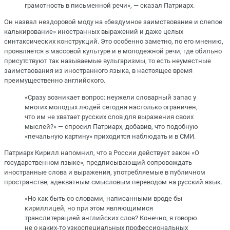
грамотность в письменной речи», — сказал Патриарх.
Он назвал нездоровой моду на «бездумное заимствование и слепое
калькирование» иностранных выражений и даже целых
синтаксических конструкций. Это особенно заметно, по его мнению,
проявляется в массовой культуре и в молодежной речи, где обильно
присутствуют так называемые вульгаризмы, то есть неуместные
заимствования из иностранного языка, в настоящее время
преимущественно английского.
«Сразу возникает вопрос: неужели словарный запас у
многих молодых людей сегодня настолько ограничен,
что им не хватает русских слов для выражения своих
мыслей?» — спросил Патриарх, добавив, что подобную
«печальную картину» приходится наблюдать и в СМИ.
Патриарх Кирилл напомнил, что в России действует закон «О
государственном языке», предписывающий сопровождать
иностранные слова и выражения, употребляемые в публичном
пространстве, адекватным смысловым переводом на русский язык.
«Но как быть со словами, написанными вроде бы
кириллицей, но при этом являющимися
транслитерацией английских слов? Конечно, я говорю
не о каких-то узкоспециальных профессиональных