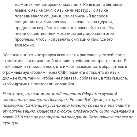
терминах или авторских названиях. Речь идет о бытовом
языке, о языке СМИ, о языке литературы, о языке
повседневного общения. Это серьезный вопрос к
специалистам-филологам», — сказал глава Церкви,
предложив выработать если не правовой, то хотя бы
некий общественный механизм регулирования этой
проблемы, чтобы исправлять ситуацию там, где это
возможно.
Обеспокоенность патриарха вызывает и растущее употребление
стилистически сниженной лексики в публичном пространстве. В
этой связи он призвал всех, кто имеет возможность обращаться к
огромным аудиториям через СМИ, помнить о том, что их язык
должен быть таким, чтобы «не подавать соблазна», в том смысле,
чтобы другие не повторяли их ошибки.
Напомним, что с инициативой создания Общества русской
словесности выступил Президент России В.В. Путин, который
предложил Святейшему Патриарху Кириллу создать и возглавить
эту организацию. Общество русской словесности было учреждено в
марте 2016 года на расширенном заседании Патриаршего совета по
культуре.