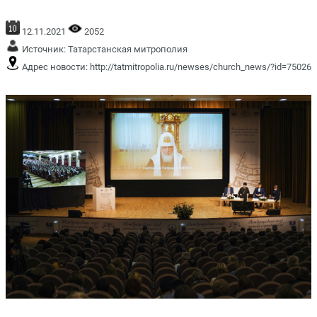
12.11.2021
2052
Источник:
Татарстанская митрополия
Адрес новости:
http://tatmitropolia.ru/newses/church_news/?id=75026