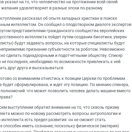
в указал на то, что человечество на протяжении всей своей
 желания удовлетворяет в разные эпохи по-разному.
ступлении рассказал об опыте западных христиан в поиске
енным интеллектом. Он сообщил о плодотворном диалоге экспертов
ругом представителями гражданского сообщества европейских
усственного интеллекта пойдет путем создания биоэтики, уверен
листы) будут задавать вопросы, на которые специалисты будут
 неприемлемо признание субъектности за роботом. Невозможно
ожно сделать поднадзорными и подотчетными обществу. Спикер
 не последняя, необходимо по возможности привлекать к ней
ать друг друга и высказываться.
готово со вниманием отнестись к позиции Церкви по проблемам
на будет сформулирована, и ждет эту позицию. По мнению спикера,
полномочий: что может позволить человек делать машине вместо
 права?
оем выступлении обратил внимание на то, что сквозь призму
лекта можно по-новому рассмотреть вопросы антропологии и
 интеллекта есть предел развития: он не сможет стать
е способен иметь сознание, поскольку физическое (материя)