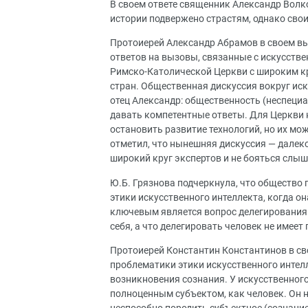
В своем ответе священник Александр Волко
истории подвержено страстям, однако свои
Протоиерей Александр Абрамов в своем вы
ответов на вызовы, связанные с искусств
Римско-Католической Церкви с широким к
стран. Общественная дискуссия вокруг иск
отец Александр: общественность (неспециа
давать компетентные ответы. Для Церкви
остановить развитие технологий, но их м
отметил, что нынешняя дискуссия — далеко
широкий круг экспертов и не бояться слыш
Ю.Б. Грязнова подчеркнула, что общество 
этики искусственного интеллекта, когда о
ключевым является вопрос делегирования 
себя, а что делегировать человек не имеет
Протоиерей Константин Константинов в св
проблематики этики искусственного интел
возникновения сознания. У искусственного
полноценным субъектом, как человек. Он н