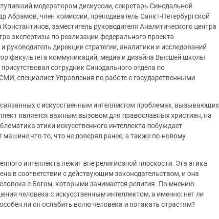
ступивший модератором дискуссии, секретарь Синодальной
др Абрамов, член комиссии, преподаватель Санкт-Петербургской
 Константинов, заместитель руководителя Аналитического центра
тра экспертизы по реализации федерального проекта
и руководитель дирекции стратегии, аналитики и исследований
ор факультета коммуникаций, медиа и дизайна Высшей школы
 присутствовал сотрудник Синодального отдела по
СМИ, специалист Управления по работе с государственными
 связанных с искусственным интеллектом проблемах, вызывающих
ллект является важным вызовом для православных христиан, на
облематика этики искусственного интеллекта побуждает
 машине что-то, что не доверял ранее, а также по-новому
венного интеллекта лежит вне религиозной плоскости. Эта этика
на в соответствии с действующим законодательством, и она
еловека с Богом, которыми занимается религия. По мнению
ния человека с искусственным интеллектом, а именно: нет ли
пособен ли он ослабить волю человека и потакать страстям?