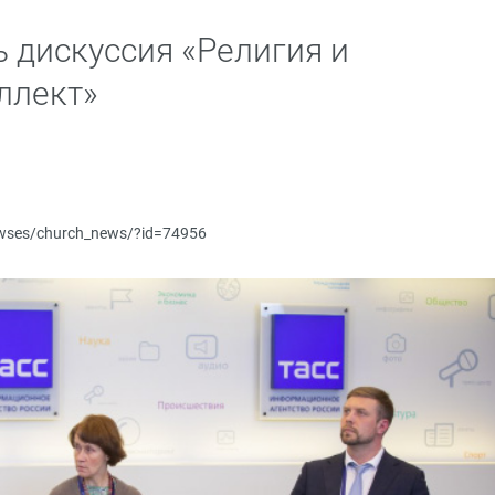
 дискуссия «Религия и
ллект»
newses/church_news/?id=74956