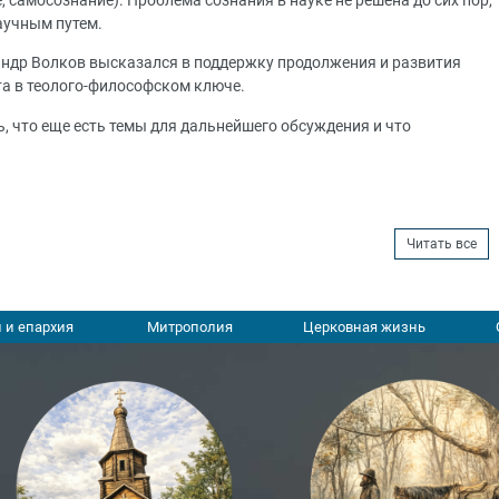
 самосознание). Проблема сознания в науке не решена до сих пор,
аучным путем.
андр Волков высказался в поддержку продолжения и развития
та в теолого-философском ключе.
ь, что еще есть темы для дальнейшего обсуждения и что
Читать все
 и епархия
Митрополия
Церковная жизнь