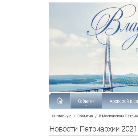
События
Архиерей и е
На главную
/
События
/
В Московском Патриа
Новости Патриархии 2021