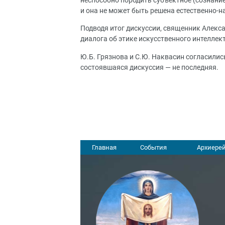
неспособно породить субъектное (сознание,
и она не может быть решена естественно-н
Подводя итог дискуссии, священник Алекс
диалога об этике искусственного интеллек
Ю.Б. Грязнова и С.Ю. Наквасин согласилис
состоявшаяся дискуссия — не последняя.
Главная
События
Архиерей