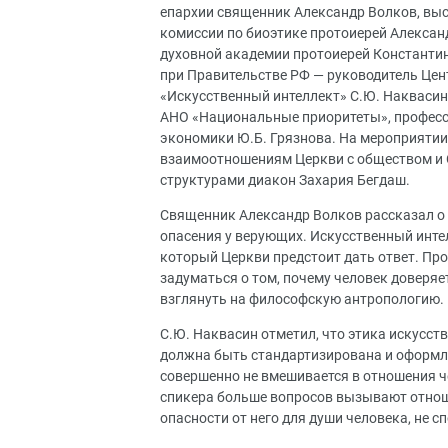
епархии священник Александр Волков, вы
комиссии по биоэтике протоиерей Алексан
духовной академии протоиерей Константин
при Правительстве РФ — руководитель Цен
«Искусственный интеллект» С.Ю. Наквасин 
АНО «Национальные приоритеты», професс
экономики Ю.Б. Грязнова. На мероприятии
взаимоотношениям Церкви с обществом и 
структурами диакон Захария Бегдаш.
Священник Александр Волков рассказал о
опасения у верующих. Искусственный инте
который Церкви предстоит дать ответ. Пр
задуматься о том, почему человек доверяет
взглянуть на философскую антропологию.
С.Ю. Наквасин отметил, что этика искусст
должна быть стандартизирована и оформле
совершенно не вмешивается в отношения ч
спикера больше вопросов вызывают отноше
опасности от него для души человека, не с