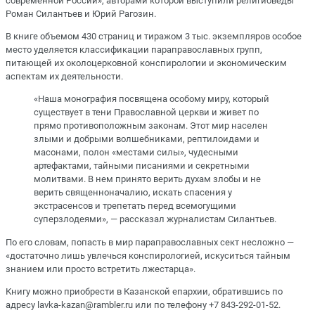
современной России», авторами которой выступили религиоведы
Роман Силантьев и Юрий Рагозин.
В книге объемом 430 страниц и тиражом 3 тыс. экземпляров особое
место уделяется классификации параправославных групп,
питающей их околоцерковной конспирологии и экономическим
аспектам их деятельности.
«Наша монография посвящена особому миру, который
существует в тени Православной церкви и живет по
прямо противоположным законам. Этот мир населен
злыми и добрыми волшебниками, рептилоидами и
масонами, полон «местами силы», чудесными
артефактами, тайными писаниями и секретными
молитвами. В нем принято верить духам злобы и не
верить священноначалию, искать спасения у
экстрасенсов и трепетать перед всемогущими
суперзлодеями», — рассказал журналистам Силантьев.
По его словам, попасть в мир параправославных сект несложно —
«достаточно лишь увлечься конспирологией, искуситься тайным
знанием или просто встретить лжестарца».
Книгу можно приобрести в Казанской епархии, обратившись по
адресу lavka-kazan@rambler.ru или по телефону +7 843-292-01-52.