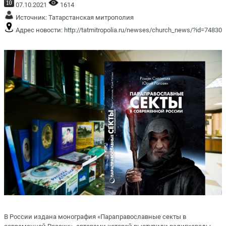
07.10.2021
1614
Источник:
Татарстанская митрополия
Адрес новости:
http://tatmitropolia.ru/newses/church_news/?id=74830
В России издана монография «Параправославные секты в