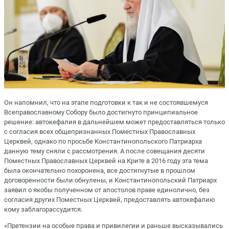
Он напомнил, что на этапе подготовки к так и не состоявшемуся
Всеправославному Собору было достигнуто принципиальное
решение: автокефалия в дальнейшем может предоставляться только
с согласия всех общепризнанных Поместных Православных
Церквей, однако по просьбе Константинопольского Патриарха
данную тему сняли с рассмотрения. А после совещания десяти
Поместных Православных Церквей на Крите в 2016 году эта тема
была окончательно похоронена, все достигнутые в прошлом
договоренности были обнулены, и Константинопольский Патриарх
заявил о якобы полученном от апостолов праве единолично, без
согласия других Поместных Церквей, предоставлять автокефалию
кому заблагорассудится.
«Претензии на особые права и привилегии и раньше высказывались