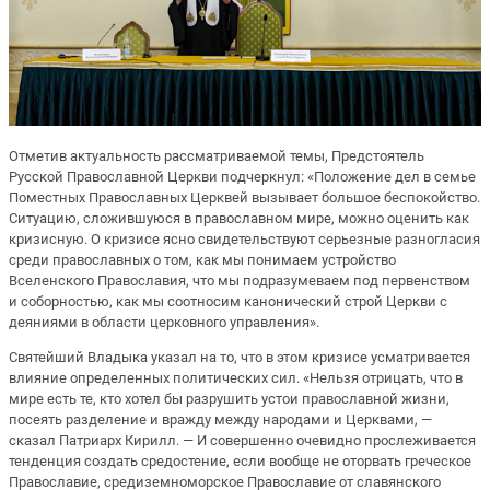
Отметив актуальность рассматриваемой темы, Предстоятель
Русской Православной Церкви подчеркнул: «Положение дел в семье
Поместных Православных Церквей вызывает большое беспокойство.
Ситуацию, сложившуюся в православном мире, можно оценить как
кризисную. О кризисе ясно свидетельствуют серьезные разногласия
среди православных о том, как мы понимаем устройство
Вселенского Православия, что мы подразумеваем под первенством
и соборностью, как мы соотносим канонический строй Церкви с
деяниями в области церковного управления».
Святейший Владыка указал на то, что в этом кризисе усматривается
влияние определенных политических сил. «Нельзя отрицать, что в
мире есть те, кто хотел бы разрушить устои православной жизни,
посеять разделение и вражду между народами и Церквами, —
сказал Патриарх Кирилл. — И совершенно очевидно прослеживается
тенденция создать средостение, если вообще не оторвать греческое
Православие, средиземноморское Православие от славянского