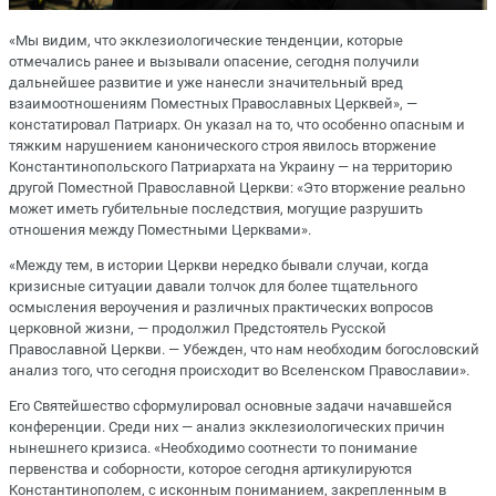
«Мы видим, что экклезиологические тенденции, которые
отмечались ранее и вызывали опасение, сегодня получили
дальнейшее развитие и уже нанесли значительный вред
взаимоотношениям Поместных Православных Церквей», —
констатировал Патриарх. Он указал на то, что особенно опасным и
тяжким нарушением канонического строя явилось вторжение
Константинопольского Патриархата на Украину — на территорию
другой Поместной Православной Церкви: «Это вторжение реально
может иметь губительные последствия, могущие разрушить
отношения между Поместными Церквами».
«Между тем, в истории Церкви нередко бывали случаи, когда
кризисные ситуации давали толчок для более тщательного
осмысления вероучения и различных практических вопросов
церковной жизни, — продолжил Предстоятель Русской
Православной Церкви. — Убежден, что нам необходим богословский
анализ того, что сегодня происходит во Вселенском Православии».
Его Святейшество сформулировал основные задачи начавшейся
конференции. Среди них — анализ экклезиологических причин
нынешнего кризиса. «Необходимо соотнести то понимание
первенства и соборности, которое сегодня артикулируются
Константинополем, с исконным пониманием, закрепленным в