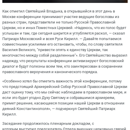
Как отметил Святейший Владыка, в открывшейся в этот день в
Москве конференции принимают участие ведущие богословы из
разных стран, представители не только Русской Православной
Церкви, но и иных Поместных Церквей. «Надеюсь, что их голос будет
услышан и там, где сегодня ширится и углубляется раскол, — сказал
Патриарх Московский и всея Руси Кирилл. — Давайте попытаемся
совместными усилиями его остановить, чтобы, по слову святителя
Василия Великого, "привести опять к единству Церкви, так
многочастно между собой разделенные"». Его Святейшество выразил
надежду, что результаты конференции активизируют богословский
диалог и будут полезны всем тем, кто заинтересован в сохранении
православного вероучения и канонического порядка.
«Особенно хотел бы отметить важность этой конференции, потому
что предстоящий Архиерейский Собор Русской Православной Церкви
даст оценку тому, что мы сейчас наблюдаем в православном мире, и
если это будет угодно Духу Святому и собравшимся архиереям,
примет решение, касающееся позиции нашей Церкви в отношении
деяний Константинополя», — подчеркнул Святейший Патриарх
Кирилл.
Заседание продолжилось пленарным докладом, с
которым выступил председатель Отдела внешних церковных связей