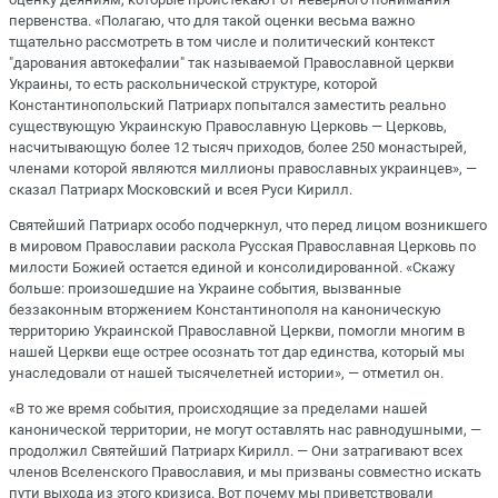
первенства. «Полагаю, что для такой оценки весьма важно
тщательно рассмотреть в том числе и политический контекст
"дарования автокефалии" так называемой Православной церкви
Украины, то есть раскольнической структуре, которой
Константинопольский Патриарх попытался заместить реально
существующую Украинскую Православную Церковь — Церковь,
насчитывающую более 12 тысяч приходов, более 250 монастырей,
членами которой являются миллионы православных украинцев», —
сказал Патриарх Московский и всея Руси Кирилл.
Святейший Патриарх особо подчеркнул, что перед лицом возникшего
в мировом Православии раскола Русская Православная Церковь по
милости Божией остается единой и консолидированной. «Скажу
больше: произошедшие на Украине события, вызванные
беззаконным вторжением Константинополя на каноническую
территорию Украинской Православной Церкви, помогли многим в
нашей Церкви еще острее осознать тот дар единства, который мы
унаследовали от нашей тысячелетней истории», — отметил он.
«В то же время события, происходящие за пределами нашей
канонической территории, не могут оставлять нас равнодушными, —
продолжил Святейший Патриарх Кирилл. — Они затрагивают всех
членов Вселенского Православия, и мы призваны совместно искать
пути выхода из этого кризиса. Вот почему мы приветствовали