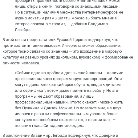
проверить правильность своего мнения человек может
лишь, открыв книги, поговорив со знающими людьми.
Но в ситуации наличия множества Интернет-ресурсов не
нужно искать и размышлять, можно выбрать мнение,
которое созвучно с твоим», — добавил Владимир
Легойда.
В этой связи представитель Русской Церкви подчеркнул, что
противостоять таким вызовам Интернета может образование,
которое тесно связано со знанием — это вхождение в мировую
культуру на разных уровнях (школьном, вузовском) и формирование
личности человека.
«Сейчас одна из проблем для высшей школы — наличие
профессиональных программ крупных корпораций. Они
могут в довольно краткий срок обучить, выдать диплом
или сертификат, потом даже принять на работу. Но эти
программы не дают образования, а лишь
профессиональные навыки. Кто-то скажет: «Можно жить
без Пушкина и Данте». Можно. Но поверьте мне, из двух
человек с равным профессиональным уровнем более
конкурентоспособным окажется тот, кто их читал», —
пояснил глава Синодального отдела.
В заключение Владимир Легойда подчеркнул, что доверие и