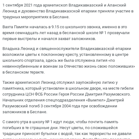
1 сентября 2021 года архиепископ Владикавказский и Аланский
Леонид и духовенство Владикавказской епархии приняли участие в
траурных мероприятиях в Беслане.
Вахта Памяти началась в 9.15 со школьного звонка, именно в это
время семнадцать лет назад в бесланской школе № 1 прозвучали
первые выстрелы и начался захват заложников.
Владыка Леонид и священнослужители Владикавказской епархии
возложили цветы к поклонному кресту, установленному в центре
школьного спортзала, здесь же была отслужена лития «по
невинноубиенным и воинам за Отечество жизнь свою положивших»
в бесланском теракте.
Также архиепископ Леонид отслужил заупокойную литию у
памятника, который установлен в школьном дворе, на месте гибели
сотрудника ЦСН ФСБ России Героя России Дмитрия Разумовского.
Начальник отделения спецподразделения «Вымпел» Дмитрий
Разумовский погиб 3 сентября 2004 года при освобождении
заложников в Беслане.
С самого утра в школу № 1 идут люди, чтобы почтить память
погибших в те страшные дни. Несут цветы, по сложившейся
традиции приносят бутылки с водой, так как террористы не давали