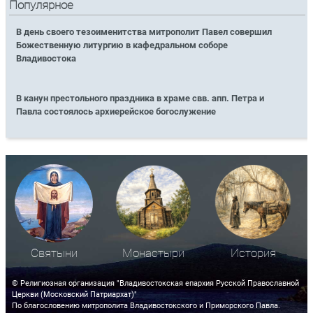
Популярное
В день своего тезоименитства митрополит Павел совершил
Божественную литургию в кафедральном соборе
Владивостока
В канун престольного праздника в храме свв. апп. Петра и
Павла состоялось архиерейское богослужение
Святыни
Монастыри
История
© Религиозная организация "Владивостокская епархия Русской Православной
Церкви (Московский Патриархат)"
По благословению митрополита Владивостокского и Приморского Павла.