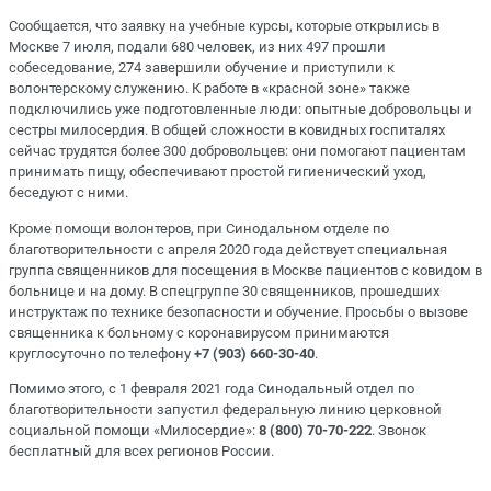
Сообщается, что заявку на учебные курсы, которые открылись в
Москве 7 июля, подали 680 человек, из них 497 прошли
собеседование, 274 завершили обучение и приступили к
волонтерскому служению. К работе в «красной зоне» также
подключились уже подготовленные люди: опытные добровольцы и
сестры милосердия. В общей сложности в ковидных госпиталях
сейчас трудятся более 300 добровольцев: они помогают пациентам
принимать пищу, обеспечивают простой гигиенический уход,
беседуют с ними.
Кроме помощи волонтеров, при Синодальном отделе по
благотворительности с апреля 2020 года действует специальная
группа священников для посещения в Москве пациентов с ковидом в
больнице и на дому. В спецгруппе 30 священников, прошедших
инструктаж по технике безопасности и обучение. Просьбы о вызове
священника к больному с коронавирусом принимаются
круглосуточно по телефону
+7 (903) 660-30-40
.
Помимо этого, с 1 февраля 2021 года Синодальный отдел по
благотворительности запустил федеральную линию церковной
социальной помощи «Милосердие»:
8 (800) 70-70-222
. Звонок
бесплатный для всех регионов России.