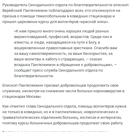
Руководитель Синодального отдела по благотворительности епископ
Верейский Пантелеимон поблагодарил всех, кто откликнулся на
призыв о помощи тяжелобольным в ковидных стационарах и
прошел церковные курсы для волонтеров «красной зоны».
«К нам пришло много очень хороших людей разных
вероисповеданий, профессий, возрастов. Среди них и
атеисты, и люди, находящиеся на пути к Богу, и
воцерковленные православные христиане. Спасибо вам
за вашу самоотверженность, за ваше бескорыстие, за
ваши молитвы и заботу о страдающих, — сказал
владыка Пантелеимон в обращении к добровольцам», —
сообщает пресс-служба Синодального отдела по
благотворительности.
Епископ Пантелеимон призвал добровольцев продолжить свое
служение, несмотря на снижение числа больных коронавирусом в
стационарах Москвы.
Как отметил глава Синодального отдела, помощь волонтеров нужна
не только в ковидных, но и в паллиативных, неврологических и
травматологических отделениях больниц, хосписах и интернатах,
поэтому курсы больничных добровольцев продолжат свою работу.