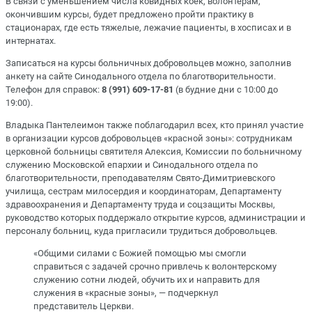
В связи с уменьшением числа ковидных коек, волонтерам,
окончившим курсы, будет предложено пройти практику в
стационарах, где есть тяжелые, лежачие пациенты, в хосписах и в
интернатах.
Записаться на курсы больничных добровольцев можно, заполнив
анкету на сайте Синодального отдела по благотворительности.
Телефон для справок:
8 (991) 609-17-81
(в будние дни с 10:00 до
19:00).
Владыка Пантелеимон также поблагодарил всех, кто принял участие
в организации курсов добровольцев «красной зоны»: сотрудникам
церковной больницы святителя Алексия, Комиссии по больничному
служению Московской епархии и Синодального отдела по
благотворительности, преподавателям Свято-Димитриевского
училища, сестрам милосердия и координаторам, Департаменту
здравоохранения и Департаменту труда и соцзащиты Москвы,
руководство которых поддержало открытие курсов, администрации и
персоналу больниц, куда пригласили трудиться добровольцев.
«Общими силами с Божией помощью мы смогли
справиться с задачей срочно привлечь к волонтерскому
служению сотни людей, обучить их и направить для
служения в «красные зоны», — подчеркнул
представитель Церкви.