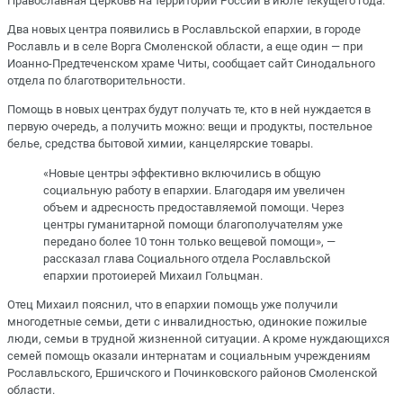
Православная Церковь на территории России в июле текущего года.
Два новых центра появились в Рославльской епархии, в городе
Рославль и в селе Ворга Смоленской области, а еще один — при
Иоанно-Предтеченском храме Читы, сообщает сайт Синодального
отдела по благотворительности.
Помощь в новых центрах будут получать те, кто в ней нуждается в
первую очередь, а получить можно: вещи и продукты, постельное
белье, средства бытовой химии, канцелярские товары.
«Новые центры эффективно включились в общую
социальную работу в епархии. Благодаря им увеличен
объем и адресность предоставляемой помощи. Через
центры гуманитарной помощи благополучателям уже
передано более 10 тонн только вещевой помощи», —
рассказал глава Социального отдела Рославльской
епархии протоиерей Михаил Гольцман.
Отец Михаил пояснил, что в епархии помощь уже получили
многодетные семьи, дети с инвалидностью, одинокие пожилые
люди, семьи в трудной жизненной ситуации. А кроме нуждающихся
семей помощь оказали интернатам и социальным учреждениям
Рославльского, Ершичского и Починковского районов Смоленской
области.