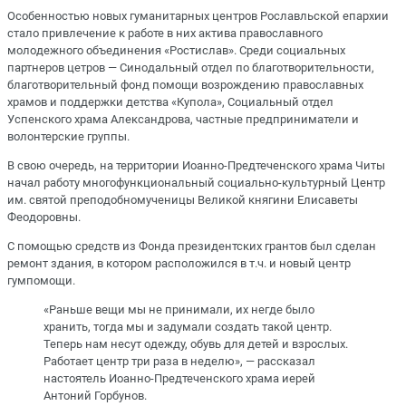
Особенностью новых гуманитарных центров Рославльской епархии
стало привлечение к работе в них актива православного
молодежного объединения «Ростислав». Среди социальных
партнеров цетров — Синодальный отдел по благотворительности,
благотворительный фонд помощи возрождению православных
храмов и поддержки детства «Купола», Социальный отдел
Успенского храма Александрова, частные предприниматели и
волонтерские группы.
В свою очередь, на территории Иоанно-Предтеченского храма Читы
начал работу многофункциональный социально-культурный Центр
им. святой преподобномученицы Великой княгини Елисаветы
Феодоровны.
С помощью средств из Фонда президентских грантов был сделан
ремонт здания, в котором расположился в т.ч. и новый центр
гумпомощи.
«Раньше вещи мы не принимали, их негде было
хранить, тогда мы и задумали создать такой центр.
Теперь нам несут одежду, обувь для детей и взрослых.
Работает центр три раза в неделю», — рассказал
настоятель Иоанно-Предтеченского храма иерей
Антоний Горбунов.