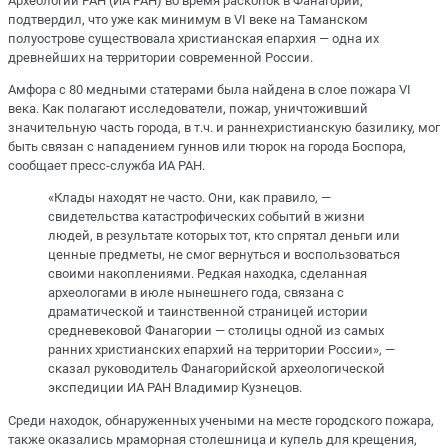
Археологии РАН (ИА РАН) во время раскопок в Фанагории,
подтвердил, что уже как минимум в VI веке на Таманском
полуострове существовала христианская епархия — одна их
древнейших на территории современной России.
Амфора с 80 медными статерами была найдена в слое пожара VI
века. Как полагают исследователи, пожар, уничтоживший
значительную часть города, в т.ч. и раннехристианскую базилику, мог
быть связан с нападением гуннов или тюрок на города Боспора,
сообщает пресс-служба ИА РАН.
«Клады находят не часто. Они, как правило, —
свидетельства катастрофических событий в жизни
людей, в результате которых тот, кто спрятал деньги или
ценные предметы, не смог вернуться и воспользоваться
своими накоплениями. Редкая находка, сделанная
археологами в июле нынешнего года, связана с
драматической и таинственной страницей истории
средневековой Фанагории — столицы одной из самых
ранних христианских епархий на территории России», —
сказал руководитель Фанагорийской археологической
экспедиции ИА РАН Владимир Кузнецов.
Среди находок, обнаруженных учеными на месте городского пожара,
также оказались мраморная столешница и купель для крещения,