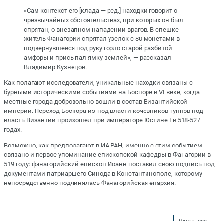
«Сам контекст его [клада — ред.] находки говорит о
чрезвычайных обстоятельствах, при которых он был
спрятан, о внезапном нападении врагов. В спешке
житель Фанагории спрятал узелок с 80 монетами в
подвернувшееся под руку горло старой разбитой
амфоры и присыпал ямку землей», — рассказал
Владимир Кузнецов.
Как полагают исследователи, уникальные находки связаны с
бурными историческими событиями на Боспоре в VI веке, когда
местные города добровольно вошли в состав Византийской
империи. Переход Боспора из-под власти кочевников-гуннов под
власть Византии произошел при императоре Юстине I в 518-527
годах.
Возможно, как предполагают в ИА РАН, именно с этим событием
связано и первое упоминание епископской кафедры в Фанагории в
519 году: фанагорийский епископ Иоанн поставил свою подпись под
документами патриаршего Синода в Константинополе, которому
непосредственно подчинялась Фанагорийская епархия.
Читать все