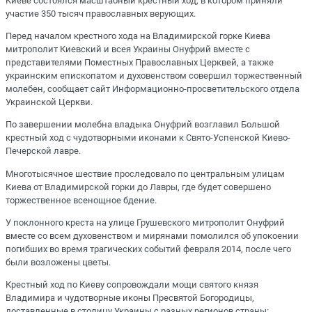
Киеве состоялся масштабный крестный ход, в котором приняли
участие 350 тысяч православных верующих.
Перед началом крестного хода на Владимирской горке Киева
митрополит Киевский и всея Украины Онуфрий вместе с
представителями Поместных Православных Церквей, а также
украинским епископатом и духовенством совершил торжественный
молебен, сообщает сайт Информационно-просветительского отдела
Украинской Церкви.
По завершении молебна владыка Онуфрий возглавил Большой
крестный ход с чудотворными иконами к Свято-Успенской Киево-
Печерской лавре.
Многотысячное шествие проследовало по центральным улицам
Киева от Владимирской горки до Лавры, где будет совершено
торжественное всенощное бдение.
У поклонного креста на улице Грушевского митрополит Онуфрий
вместе со всем духовенством и мирянами помолился об упокоении
погибших во время трагических событий февраля 2014, после чего
были возложены цветы.
Крестный ход по Киеву сопровождали мощи святого князя
Владимира и чудотворные иконы Пресвятой Богородицы,
доставленные в столицу Украины с разных регионов страны: